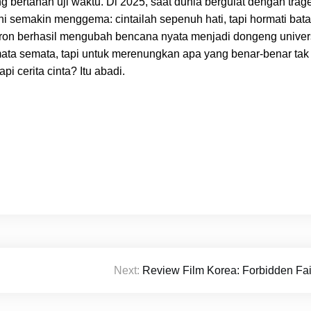
bertahan uji waktu. Di 2025, saat dunia bergulat dengan trag
ni semakin menggema: cintailah sepenuh hati, tapi hormati bata
n berhasil mengubah bencana nyata menjadi dongeng univers
ata semata, tapi untuk merenungkan apa yang benar-benar tak
i cerita cinta? Itu abadi.
Next:
Review Film Korea: Forbidden Fai