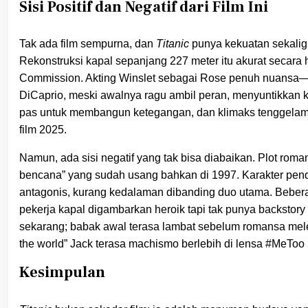
Sisi Positif dan Negatif dari Film Ini
Tak ada film sempurna, dan
Titanic
punya kekuatan sekaligu
Rekonstruksi kapal sepanjang 227 meter itu akurat secara 
Commission. Akting Winslet sebagai Rose penuh nuansa—
DiCaprio, meski awalnya ragu ambil peran, menyuntikkan k
pas untuk membangun ketegangan, dan klimaks tenggelamny
film 2025.
Namun, ada sisi negatif yang tak bisa diabaikan. Plot roman
bencana” yang sudah usang bahkan di 1997. Karakter penduk
antagonis, kurang kedalaman dibanding duo utama. Bebera
pekerja kapal digambarkan heroik tapi tak punya backsto
sekarang; babak awal terasa lambat sebelum romansa meled
the world” Jack terasa machismo berlebih di lensa #MeToo
Kesimpulan