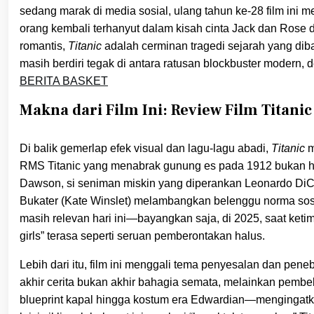
sedang marak di media sosial, ulang tahun ke-28 film ini 
orang kembali terhanyut dalam kisah cinta Jack dan Rose
romantis,
Titanic
adalah cerminan tragedi sejarah yang diba
masih berdiri tegak di antara ratusan blockbuster modern
BERITA BASKET
Makna dari Film Ini: Review Film Titanic
Di balik gemerlap efek visual dan lagu-lagu abadi,
Titanic
m
RMS Titanic yang menabrak gunung es pada 1912 bukan hany
Dawson, si seniman miskin yang diperankan Leonardo DiC
Bukater (Kate Winslet) melambangkan belenggu norma sosia
masih relevan hari ini—bayangkan saja, di 2025, saat ket
girls” terasa seperti seruan pemberontakan halus.
Lebih dari itu, film ini menggali tema penyesalan dan pen
akhir cerita bukan akhir bahagia semata, melainkan pembeb
blueprint kapal hingga kostum era Edwardian—mengingatkan