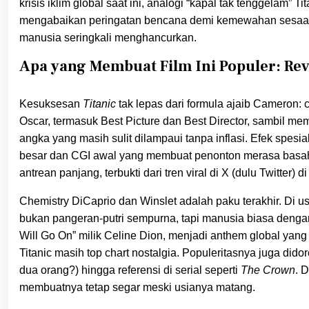
krisis iklim global saat ini, analogi “kapal tak tenggelam” 
mengabaikan peringatan bencana demi kemewahan sesaat. 
manusia seringkali menghancurkan.
Apa yang Membuat Film Ini Populer: Rev
Kesuksesan
Titanic
tak lepas dari formula ajaib Cameron: c
Oscar, termasuk Best Picture dan Best Director, sambil me
angka yang masih sulit dilampaui tanpa inflasi. Efek spes
besar dan CGI awal yang membuat penonton merasa basah k
antrean panjang, terbukti dari tren viral di X (dulu Twitter) d
Chemistry DiCaprio dan Winslet adalah paku terakhir. Di
bukan pangeran-putri sempurna, tapi manusia biasa deng
Will Go On” milik Celine Dion, menjadi anthem global yang tak
Titanic masih top chart nostalgia. Populeritasnya juga di
dua orang?) hingga referensi di serial seperti
The Crown
. 
membuatnya tetap segar meski usianya matang.