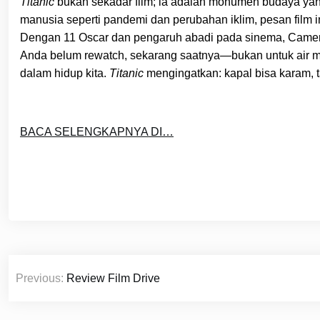
Titanic
bukan sekadar film; ia adalah monumen budaya yang 
manusia seperti pandemi dan perubahan iklim, pesan film i
Dengan 11 Oscar dan pengaruh abadi pada sinema, Camero
Anda belum rewatch, sekarang saatnya—bukan untuk air m
dalam hidup kita.
Titanic
mengingatkan: kapal bisa karam, tap
BACA SELENGKAPNYA DI…
Post
Previous:
Review Film Drive
navigation