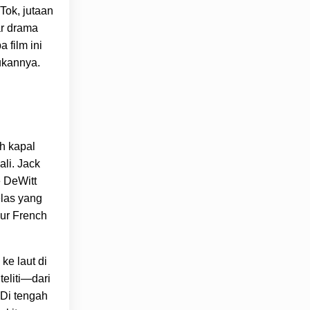
Tok, jutaan
ar drama
 film ini
ukannya.
h kapal
li. Jack
 DeWitt
elas yang
our French
ke laut di
teliti—dari
 Di tengah