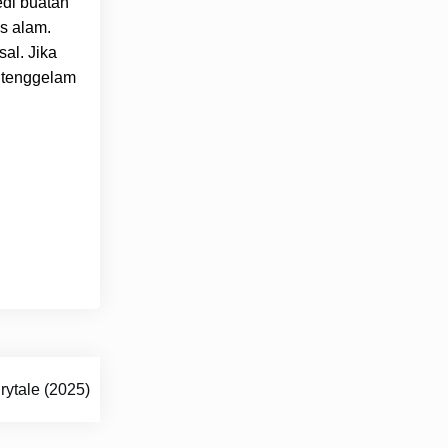
edi buatan
s alam.
al. Jika
 tenggelam
rytale (2025)