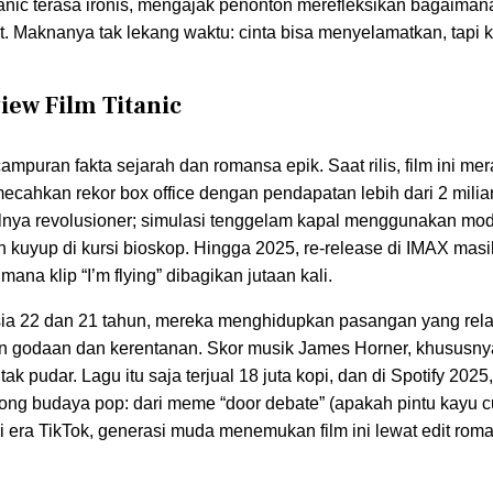
Titanic terasa ironis, mengajak penonton merefleksikan bagaimana
Maknanya tak lekang waktu: cinta bisa menyelamatkan, tapi 
iew Film Titanic
ampuran fakta sejarah dan romansa epik. Saat rilis, film ini mer
mecahkan rekor box office dengan pendapatan lebih dari 2 milia
ialnya revolusioner; simulasi tenggelam kapal menggunakan mod
uyup di kursi bioskop. Hingga 2025, re-release di IMAX masi
i mana klip “I’m flying” dibagikan jutaan kali.
 usia 22 dan 21 tahun, mereka menghidupkan pasangan yang rel
an godaan dan kerentanan. Skor musik James Horner, khususny
 pudar. Lagu itu saja terjual 18 juta kopi, dan di Spotify 2025, 
dorong budaya pop: dari meme “door debate” (apakah pintu kayu 
Di era TikTok, generasi muda menemukan film ini lewat edit roma