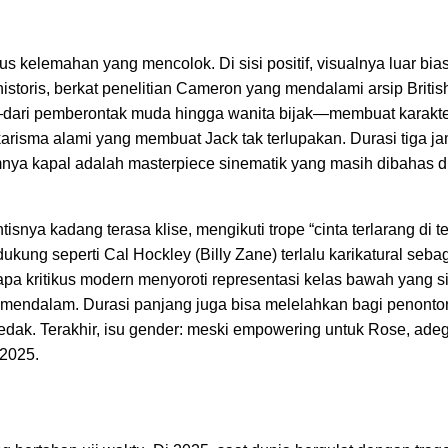
s kelemahan yang mencolok. Di sisi positif, visualnya luar bia
historis, berkat penelitian Cameron yang mendalami arsip Briti
dari pemberontak muda hingga wanita bijak—membuat karakter
arisma alami yang membuat Jack tak terlupakan. Durasi tiga ja
a kapal adalah masterpiece sinematik yang masih dibahas di 
tisnya kadang terasa klise, mengikuti trope “cinta terlarang di 
ung seperti Cal Hockley (Billy Zane) terlalu karikatural seba
pa kritikus modern menyoroti representasi kelas bawah yang s
ry mendalam. Durasi panjang juga bisa melelahkan bagi penont
ak. Terakhir, isu gender: meski empowering untuk Rose, adeg
 2025.