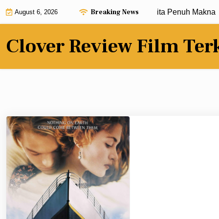
Skip
Breaking News
Review Film Terbaru dengan Alur Cerita Penuh Makna |
Kri
August 6, 2026
to
content
Clover Review Film Ter