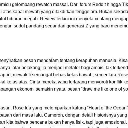
memicu gelombang rewatch massal. Dari forum Reddit hingga Tik
 di atas kapal mewah yang ditakdirkan tenggelam. Bukan sekad
lut hiburan megah. Review terkini ini menyelami ulang mengapa
, dengan sudut pandang segar dari generasi Z yang baru menem
enyiratkan pesan mendalam tentang kerapuhan manusia. Kisa
a latar belakang; ia menjadi metafor bagi ambisi tak terkenda
aprio, mewakili semangat bebas kelas bawah, sementara Rose
l kelas atas. Cinta mereka yang terlarang menyoroti konflik k
impangan ekonomi semakin nyata, pesan “draw me like one of y
ebusan. Rose tua yang melemparkan kalung “Heart of the Ocean” 
asan dari masa lalu. Cameron, dengan detail historisnya yang 
 kita bahwa bencana bukan hanya fisik, tapi juga emosional.