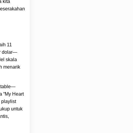
 kita
keserakahan
aih 11
r dolar—
el skala
h menarik
atable—
a “My Heart
playlist
cukup untuk
ntis,