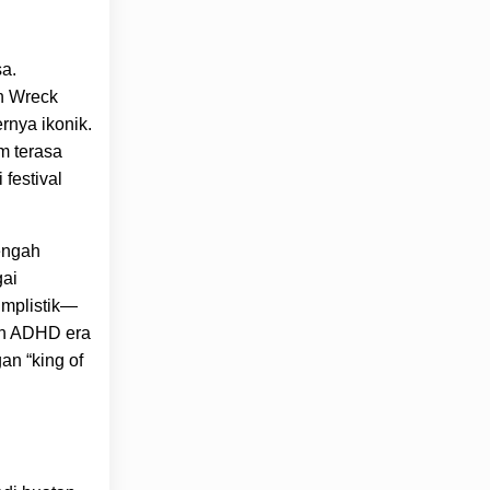
sa.
sh Wreck
nya ikonik.
m terasa
festival
tengah
gai
implistik—
on ADHD era
an “king of