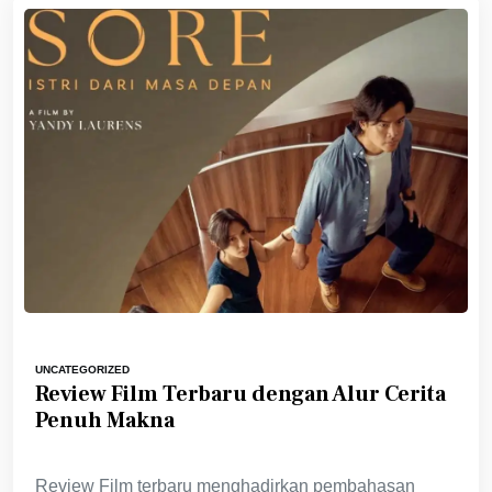
UNCATEGORIZED
Review Film Terbaru dengan Alur Cerita
Penuh Makna
Review Film terbaru menghadirkan pembahasan