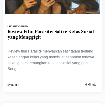
UNCATEGORIZED
Review Film Parasite: Satire Kelas Sosial
yang Menggigit
Review film Parasite menyajikan satir tajam tentang
kesenjangan kelas yang membuat penonton tertawa
sekaligus merenungkan realitas sosial yang pahit.
Bong
6 Minute
by
admin