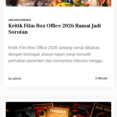
UNCATEGORIZED
Kritik Film Box Office 2026 Ramai Jadi
Sorotan
Kritik Film Box Office 2026 sedang ramai dibahas
dengan berbagai ulasan tajam yang menarik
perhatian penonton dan komunitas hiburan minggu
3 Minute
by
admin