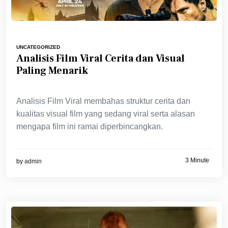
UNCATEGORIZED
Analisis Film Viral Cerita dan Visual
Paling Menarik
Analisis Film Viral membahas struktur cerita dan
kualitas visual film yang sedang viral serta alasan
mengapa film ini ramai diperbincangkan.
3 Minute
by
admin