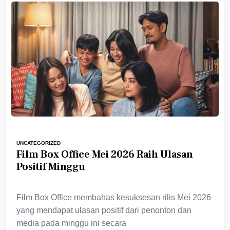
UNCATEGORIZED
Film Box Office Mei 2026 Raih Ulasan
Positif Minggu
Film Box Office membahas kesuksesan rilis Mei 2026
yang mendapat ulasan positif dari penonton dan
media pada minggu ini secara