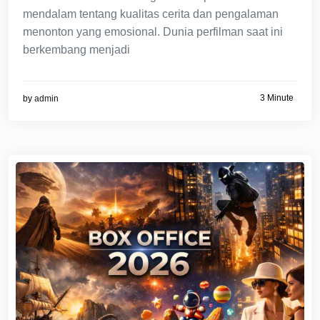
mendalam tentang kualitas cerita dan pengalaman
menonton yang emosional. Dunia perfilman saat ini
berkembang menjadi
3 Minute
by
admin