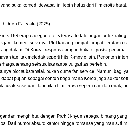
ang suka komedi dewasa, ini lebih halus dari film erotis barat
bidden Fairytale (2025)
itik. Beberapa adegan erotis terasa terlalu ringan untuk rating 
tuk janji komedi seksnya. Plot kadang lompat-lompat, terutama saa
rang dalam. Di Korea, respons campur: buka di posisi pertama t
ayan tapi tak meledak seperti hits K-movie lain. Penonton inter
 berharga tentang seksualitas tanpa vulgaritas berlebih.
 punya plot substansial, bukan cuma fan service. Namun, bagi ya
a, ia dapat pujian sebagai contoh bagaimana Korea jaga sektor sof
 rusak keseruan, tapi bikin film terasa seperti camilan enak, b
gar dan menghibur, dengan Park Ji-hyun sebagai bintang yang 
os. Dari humor absurd kantor hingga romansa yang manis, film i