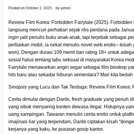
Posted on
October 2, 2025
by
admin
Review Film Korea: Forbidden Fairytale (2025). Forbidden 
langsung mencuri perhatian sejak rilis perdana pada Janua
ingin jadi penulis buku anak-anak, tapi terjebak sebagai p
perbaikan mobil, ia nekat menulis novel web erotis—kisah
won). Dengan durasi 109 menit dan rating 18+ untuk adega
sosial halus tentang tabu seksual di masyarakat Korea m
Fairytale menawarkan angin segar sebagai film bioskop yan
hits baru atau sekadar hiburan sementara? Mari kita bedah
Sinopsis yang Lucu dan Tak Terduga: Review Film Korea: F
Cerita dimulai dengan Danbi, fresh graduate yang penuh 
yang sibuk menyaring konten dewasa ilegal. Hidupnya yan
uang sampingan. Tawaran menulis cerita erotis untuk plat
imajinasi liar yang terpendam, Danbi ciptakan kisah “dong
kerjanya yang kaku, ke pusaran gosip kantor.