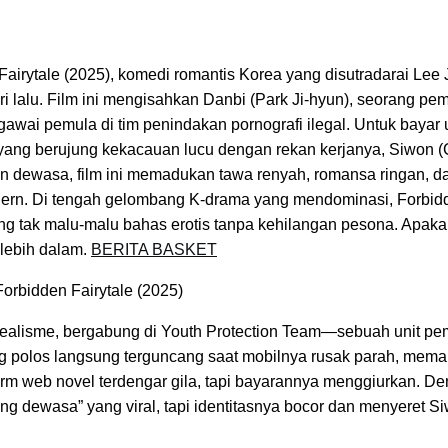
Fairytale (2025), komedi romantis Korea yang disutradarai Lee
ri lalu. Film ini mengisahkan Danbi (Park Ji-hyun), seorang pe
egawai pemula di tim penindakan pornografi ilegal. Untuk bayar
 yang berujung kekacauan lucu dengan rekan kerjanya, Siwon (
n dewasa, film ini memadukan tawa renyah, romansa ringan, dan
odern. Di tengah gelombang K-drama yang mendominasi, Forbid
g tak malu-malu bahas erotis tanpa kehilangan pesona. Apakah
 lebih dalam.
BERITA BASKET
orbidden Fairytale (2025)
idealisme, bergabung di Youth Protection Team—sebuah unit pe
g polos langsung terguncang saat mobilnya rusak parah, mema
form web novel terdengar gila, tapi bayarannya menggiurkan. D
eng dewasa” yang viral, tapi identitasnya bocor dan menyeret S