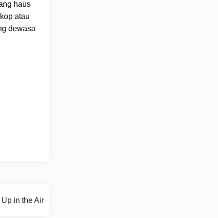
yang haus
skop atau
geng dewasa
Up in the Air