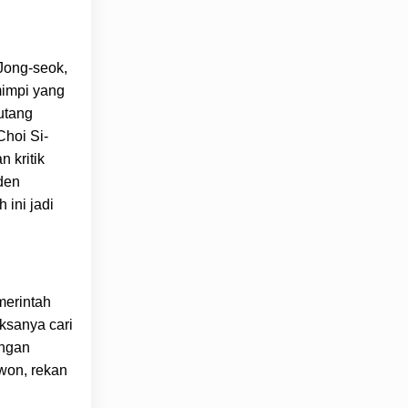
 Jong-seok,
mimpi yang
 utang
Choi Si-
 kritik
den
 ini jadi
merintah
ksanya cari
engan
iwon, rekan