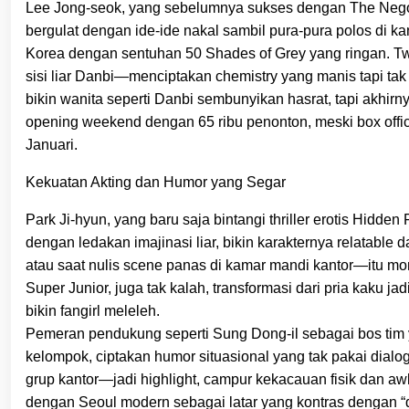
Lee Jong-seok, yang sebelumnya sukses dengan The Negotia
bergulat dengan ide-ide nakal sambil pura-pura polos di ka
Korea dengan sentuhan 50 Shades of Grey yang ringan. Twis
sisi liar Danbi—menciptakan chemistry yang manis tapi tak b
bikin wanita seperti Danbi sembunyikan hasrat, tapi akhi
opening weekend dengan 65 ribu penonton, meski box offi
Januari.
Kekuatan Akting dan Humor yang Segar
Park Ji-hyun, yang baru saja bintangi thriller erotis Hidde
dengan ledakan imajinasi liar, bikin karakternya relatab
atau saat nulis scene panas di kamar mandi kantor—itu m
Super Junior, juga tak kalah, transformasi dari pria kaku j
bikin fangirl meleleh.
Pemeran pendukung seperti Sung Dong-il sebagai bos tim
kelompok, ciptakan humor situasional yang tak pakai dialog
grup kantor—jadi highlight, campur kekacauan fisik dan a
dengan Seoul modern sebagai latar yang kontras dengan “d