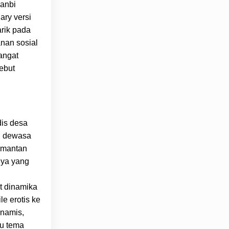
Danbi
ary versi
arik pada
anan sosial
angat
ebut
dis desa
en dewasa
 mantan
-nya yang
t dinamika
le erotis ke
inamis,
gu tema