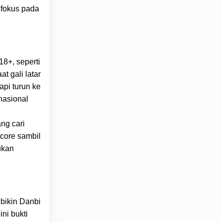
, fokus pada
18+, seperti
t gali latar
api turun ke
nasional
ng cari
tcore sambil
ukan
bikin Danbi
ni bukti