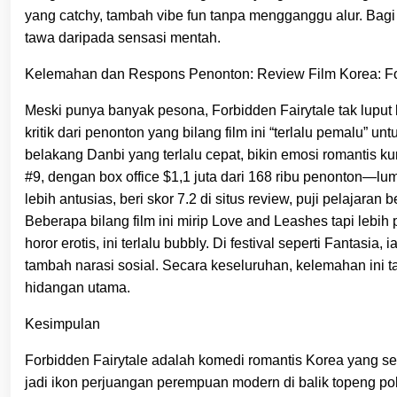
yang catchy, tambah vibe fun tanpa mengganggu alur. Bagi y
tawa daripada sensasi mentah.
Kelemahan dan Respons Penonton: Review Film Korea: For
Meski punya banyak pesona, Forbidden Fairytale tak luput kr
kritik dari penonton yang bilang film ini “terlalu pemalu” un
belakang Danbi yang terlalu cepat, bikin emosi romantis ku
#9, dengan box office $1,1 juta dari 168 ribu penonton—lum
lebih antusias, beri skor 7.2 di situs review, puji pelajaran
Beberapa bilang film ini mirip Love and Leashes tapi lebih
horor erotis, ini terlalu bubbly. Di festival seperti Fantasi
tambah narasi sosial. Secara keseluruhan, kelemahan ini tak
hidangan utama.
Kesimpulan
Forbidden Fairytale adalah komedi romantis Korea yang se
jadi ikon perjuangan perempuan modern di balik topeng pol