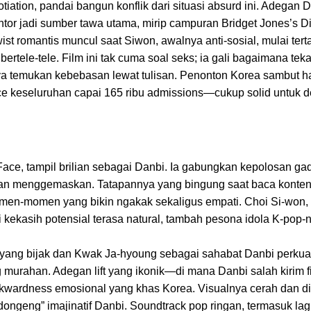
tion, pandai bangun konflik dari situasi absurd ini. Adegan 
ntor jadi sumber tawa utama, mirip campuran Bridget Jones’s Di
t romantis muncul saat Siwon, awalnya anti-sosial, mulai tert
ertele-tele. Film ini tak cuma soal seks; ia gali bagaimana tek
rnya temukan kebebasan lewat tulisan. Penonton Korea sambut h
ce keseluruhan capai 165 ribu admissions—cukup solid untuk d
n Face, tampil brilian sebagai Danbi. Ia gabungkan kepolosan ga
le dan menggemaskan. Tatapannya yang bingung saat baca kont
omen-momen yang bikin ngakak sekaligus empati. Choi Si-won,
adi kekasih potensial terasa natural, tambah pesona idola K-pop
 yang bijak dan Kwak Ja-hyoung sebagai sahabat Danbi perkua
 murahan. Adegan lift yang ikonik—di mana Danbi salah kirim fi
wkwardness emosional yang khas Korea. Visualnya cerah dan d
ongeng” imajinatif Danbi. Soundtrack pop ringan, termasuk la