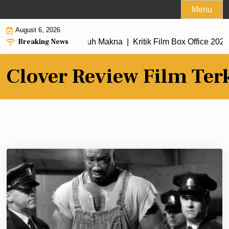
Skip
Menu
to
August 6, 2026
content
Breaking News
gan Alur Cerita Penuh Makna |
Kritik Film Box Office 2026 Ra
Clover Review Film Ter