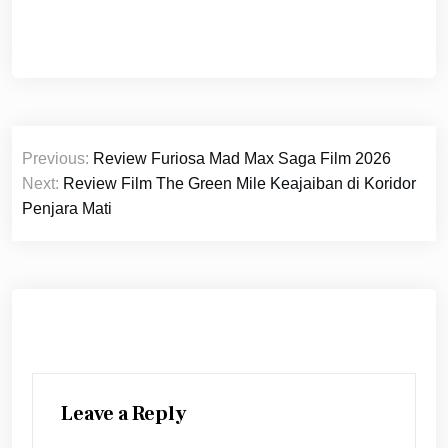
Post
Previous:
Review Furiosa Mad Max Saga Film 2026
navigation
Next:
Review Film The Green Mile Keajaiban di Koridor
Penjara Mati
Leave a Reply