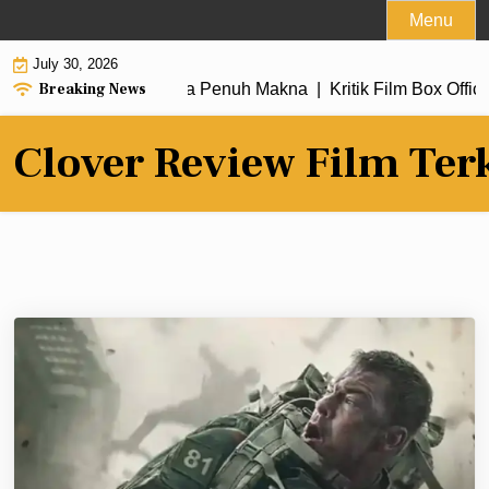
Skip
Menu
to
July 30, 2026
content
Breaking News
aru dengan Alur Cerita Penuh Makna |
Kritik Film Box Office
Clover Review Film Ter