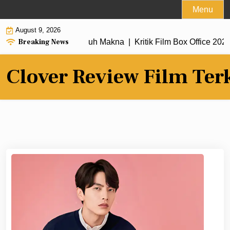
Skip
Menu
to
August 9, 2026
content
Breaking News
 Alur Cerita Penuh Makna |
Kritik Film Box Office 2026 Ramai 
Clover Review Film Ter