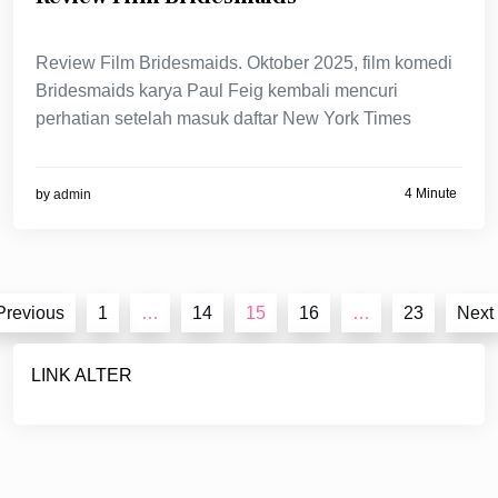
Review Film Bridesmaids. Oktober 2025, film komedi
Bridesmaids karya Paul Feig kembali mencuri
perhatian setelah masuk daftar New York Times
4 Minute
by
admin
Posts
Previous
1
…
14
15
16
…
23
Next
pagination
LINK ALTER