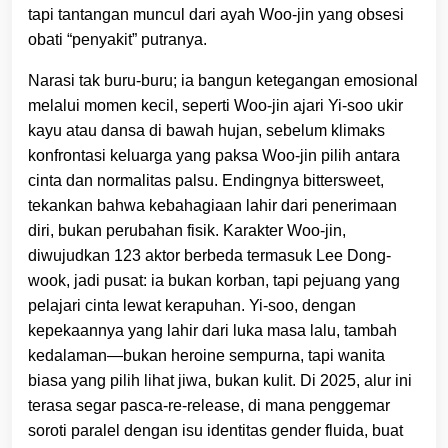
tapi tantangan muncul dari ayah Woo-jin yang obsesi
obati “penyakit” putranya.
Narasi tak buru-buru; ia bangun ketegangan emosional
melalui momen kecil, seperti Woo-jin ajari Yi-soo ukir
kayu atau dansa di bawah hujan, sebelum klimaks
konfrontasi keluarga yang paksa Woo-jin pilih antara
cinta dan normalitas palsu. Endingnya bittersweet,
tekankan bahwa kebahagiaan lahir dari penerimaan
diri, bukan perubahan fisik. Karakter Woo-jin,
diwujudkan 123 aktor berbeda termasuk Lee Dong-
wook, jadi pusat: ia bukan korban, tapi pejuang yang
pelajari cinta lewat kerapuhan. Yi-soo, dengan
kepekaannya yang lahir dari luka masa lalu, tambah
kedalaman—bukan heroine sempurna, tapi wanita
biasa yang pilih lihat jiwa, bukan kulit. Di 2025, alur ini
terasa segar pasca-re-release, di mana penggemar
soroti paralel dengan isu identitas gender fluida, buat