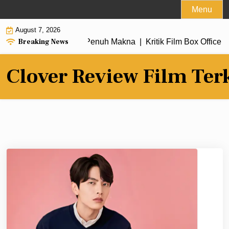
Skip
Menu
to
August 7, 2026
content
Breaking News
 dengan Alur Cerita Penuh Makna |
Kritik Film Box Office 20
Clover Review Film Ter