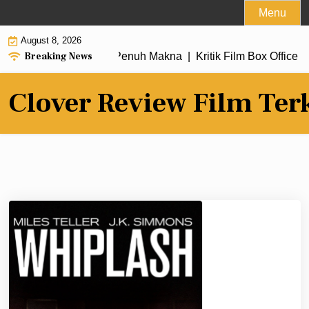
Skip
Menu
to
August 8, 2026
content
Breaking News
 dengan Alur Cerita Penuh Makna |
Kritik Film Box Office 202
Clover Review Film Ter