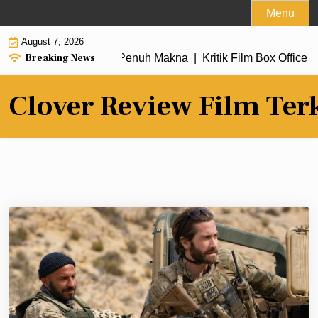
Skip
Menu
to
August 7, 2026
content
Breaking News
 dengan Alur Cerita Penuh Makna |
Kritik Film Box Office 202
Clover Review Film Ter