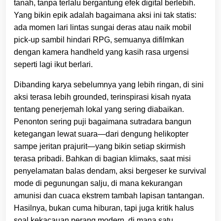
tanah, tanpa terlalu bergantung efek digital berlebih.
Yang bikin epik adalah bagaimana aksi ini tak statis:
ada momen lari lintas sungai deras atau naik mobil
pick-up sambil hindari RPG, semuanya difilmkan
dengan kamera handheld yang kasih rasa urgensi
seperti lagi ikut berlari.
Dibanding karya sebelumnya yang lebih ringan, di sini
aksi terasa lebih grounded, terinspirasi kisah nyata
tentang penerjemah lokal yang sering diabaikan.
Penonton sering puji bagaimana sutradara bangun
ketegangan lewat suara—dari dengung helikopter
sampe jeritan prajurit—yang bikin setiap skirmish
terasa pribadi. Bahkan di bagian klimaks, saat misi
penyelamatan balas dendam, aksi bergeser ke survival
mode di pegunungan salju, di mana kekurangan
amunisi dan cuaca ekstrem tambah lapisan tantangan.
Hasilnya, bukan cuma hiburan, tapi juga kritik halus
soal kekacauan perang modern, di mana satu