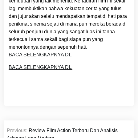
kehidupan yang tak menentu. Kehadiran film ini sekali
lagi membuktikan bahwa kekuatan cerita yang tulus
dan jujur akan selalu mendapatkan tempat di hati para
penikmat sinema sejati di mana pun mereka berada di
seluruh penjuru dunia yang sangat luas ini tanpa
terkecuali sama sekali bagi siapa pun yang
menontonnya dengan sepenuh hati.
BACA SELENGKAPNYA DI..
BACA SELENGKAPNYA DI..
Post
Previous:
Review Film Action Terbaru Dan Analisis
navigation