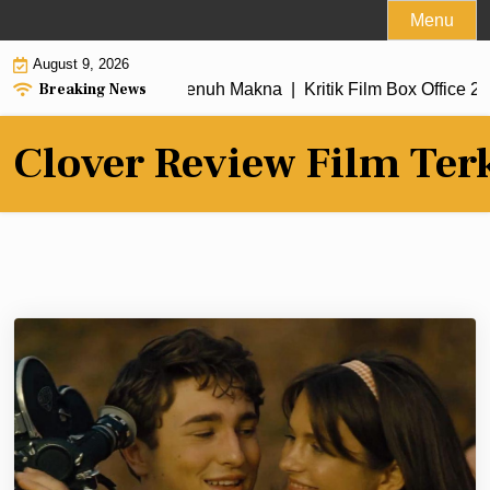
Skip
Menu
to
August 9, 2026
content
Breaking News
dengan Alur Cerita Penuh Makna |
Kritik Film Box Office 2026
Clover Review Film Ter