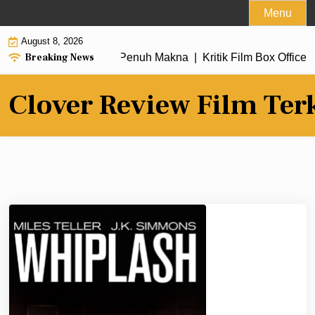
Skip
Menu
to
August 8, 2026
content
Breaking News
 dengan Alur Cerita Penuh Makna |
Kritik Film Box Office 20
Clover Review Film Ter