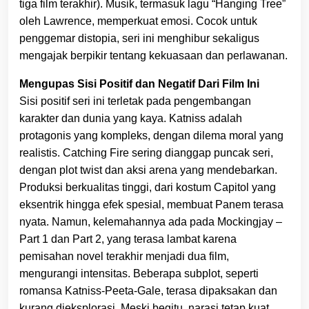
tiga film terakhir). Musik, termasuk lagu “Hanging Tree”
oleh Lawrence, memperkuat emosi. Cocok untuk
penggemar distopia, seri ini menghibur sekaligus
mengajak berpikir tentang kekuasaan dan perlawanan.
Mengupas Sisi Positif dan Negatif Dari Film Ini
Sisi positif seri ini terletak pada pengembangan
karakter dan dunia yang kaya. Katniss adalah
protagonis yang kompleks, dengan dilema moral yang
realistis. Catching Fire sering dianggap puncak seri,
dengan plot twist dan aksi arena yang mendebarkan.
Produksi berkualitas tinggi, dari kostum Capitol yang
eksentrik hingga efek spesial, membuat Panem terasa
nyata. Namun, kelemahannya ada pada Mockingjay –
Part 1 dan Part 2, yang terasa lambat karena
pemisahan novel terakhir menjadi dua film,
mengurangi intensitas. Beberapa subplot, seperti
romansa Katniss-Peeta-Gale, terasa dipaksakan dan
kurang dieksplorasi. Meski begitu, narasi tetap kuat