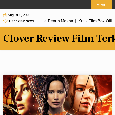
Skip
Menu
to
August 5, 2026
content
Breaking News
baru dengan Alur Cerita Penuh Makna |
Kritik Film Box Office
Clover Review Film Ter