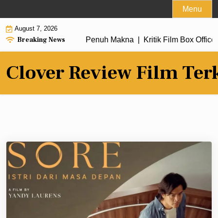
Skip
Menu
to
August 7, 2026
content
Breaking News
ru dengan Alur Cerita Penuh Makna |
Kritik Film Box Office 2
Clover Review Film Ter