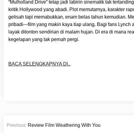
“Mulholland Drive” tetap jadi labirin sinematik tak tertand
kritik Hollywood yang abadi. Plot memutarnya, karakter ra
gelisah tapi memabukkan, enam belas tahun kemudian. Mesk
pribadi—film yang makin kaya tiap ulang. Bagi fans Lynch a
layak ditonton sendirian di malam hujan. Di era di mana real
kegelapan yang tak pernah pergi.
BACA SELENGKAPNYA DI..
Post
Previous:
Review Film Weathering With You
navigation