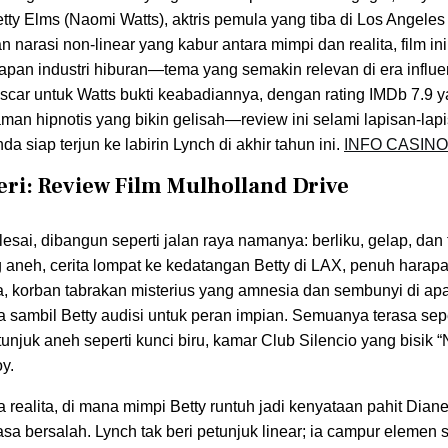
tty Elms (Naomi Watts), aktris pemula yang tiba di Los Angeles 
narasi non-linear yang kabur antara mimpi dan realita, film ini
lapan industri hiburan—tema yang semakin relevan di era influ
scar untuk Watts bukti keabadiannya, dengan rating IMDb 7.9 y
aman hipnotis yang bikin gelisah—review ini selami lapisan-lap
a siap terjun ke labirin Lynch di akhir tahun ini.
INFO CASINO
ri: Review Film Mulholland Drive
esai, dibangun seperti jalan raya namanya: berliku, gelap, dan t
 aneh, cerita lompat ke kedatangan Betty di LAX, penuh harapa
a, korban tabrakan misterius yang amnesia dan sembunyi di ap
ita sambil Betty audisi untuk peran impian. Semuanya terasa sepe
juk aneh seperti kunci biru, kamar Club Silencio yang bisik 
y.
 realita, di mana mimpi Betty runtuh jadi kenyataan pahit Dian
asa bersalah. Lynch tak beri petunjuk linear; ia campur elemen s