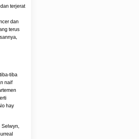
dan terjerat
encer dan
ang terus
isannya,
iba-tiba
n naif
artemen
rti
“No hay
e Selwyn,
urreal