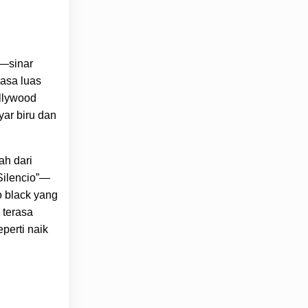
p—sinar
asa luas
ollywood
yar biru dan
ah dari
“Silencio”—
o black yang
 terasa
perti naik