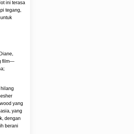
ot ini terasa
pi tegang,
 untuk
Diane,
g film—
na;
 hilang
Kesher
lywood yang
hasia, yang
ak, dengan
ih berani