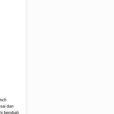
ynch
esai dan
ini berubah