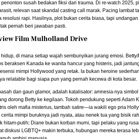
at penonton susah bedakan fiksi dari trauma. Di re-watch 2025, pl
asit, relevan saat skandal casting call marak. Pacing lambat ta
resolusi rapi. Hasilnya, plot bukan cerita biasa, tapi undangan
 tak pernah beri jawaban pasti.
iew Film Mulholland Drive
 hidup, di mana setiap wajah sembunyikan jurang emosi. Betty/
os beraksen Kanada ke wanita hancur yang histeris, jadi jantun
p esensi mimpi Hollywood yang retak. Ia bukan heroine sederha
nya relatable bagi siapa pun yang pernah kecewa di kota besar.
basah dan gaun glamor, adalah katalisator: amnesia-nya simbol
al yang dorong Betty ke kegilaan. Tokoh pendukung seperti Adam 
ris oleh mafia misterius, tambah satire—ia wakili ego pria Hol
g cerita mimpi buruknya jadi nyata, atau nenek tua yang bisik ra
ak hitam-putih; Diane bukan korban murni, tapi pelaku yang rus
saat diskusi LGBTQ+ makin terbuka, hubungan mereka terasa leb
 rapuh ambisi manusia.