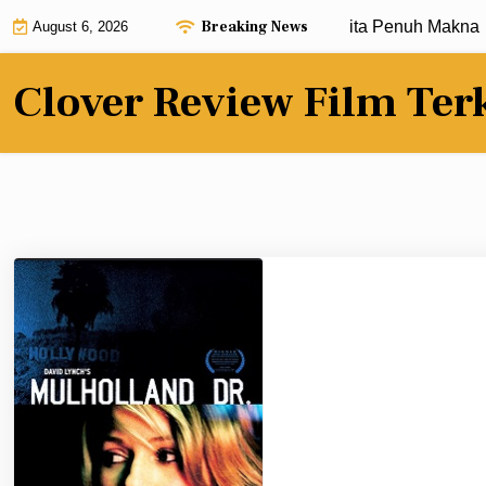
Skip
Breaking News
Review Film Terbaru dengan Alur Cerita Penuh Makna |
Kr
August 6, 2026
to
content
Clover Review Film Ter