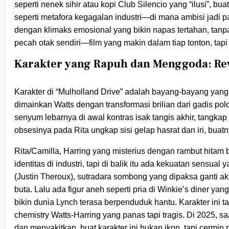
seperti nenek sihir atau kopi Club Silencio yang “ilusi”, bu
seperti metafora kegagalan industri—di mana ambisi jadi par
dengan klimaks emosional yang bikin napas tertahan, tanpa 
pecah otak sendiri—film yang makin dalam tiap tonton, tapi
Karakter yang Rapuh dan Menggoda: Rev
Karakter di “Mulholland Drive” adalah bayang-bayang yang
dimainkan Watts dengan transformasi brilian dari gadis pol
senyum lebarnya di awal kontras isak tangis akhir, tangka
obsesinya pada Rita ungkap sisi gelap hasrat dan iri, buat
Rita/Camilla, Harring yang misterius dengan rambut hitam 
identitas di industri, tapi di balik itu ada kekuatan sensu
(Justin Theroux), sutradara sombong yang dipaksa ganti akt
buta. Lalu ada figur aneh seperti pria di Winkie’s diner yan
bikin dunia Lynch terasa berpenduduk hantu. Karakter ini t
chemistry Watts-Harring yang panas tapi tragis. Di 2025, 
dan menyakitkan, buat karakter ini bukan ikon, tapi cermin