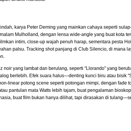
g indah, karya Peter Deming yang mainkan cahaya seperti sula
malam Mulholland, dengan lensa wide-angle yang buat kota ter
ilmkan intim, close-up wajah penuh harap, sementara pesta H
ahan palsu. Tracking shot panjang di Club Silencio, di mana la
on.
 noir yang lambat dan berulang, seperti “Llorando” yang berub
dialog berlebih. Efek suara halus—denting kunci biru atau bisik 
non-linear potong scene seperti potongan mimpi, dengan fade t
ra atau pantulan mata Watts lebih tajam, buat pengalaman bioskop
asia, buat film bukan hanya dilihat, tapi dirasakan di tulang—se