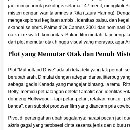
jadi mimpi buruk psikologis selama 147 menit, mengikuti Be
misteri dengan wanita amnesia Rita (Laura Harring). Dengan 
mengeksplorasi kegilaan ambisi, identitas palsu, dan kege
skandal selebriti. Palme d’Or Cannes 2001 dan nominasi O
naik di re-watch komunitas. Bukan film mudah, tapi pengal
dari plot memutar otak hingga visual yang merayap, agar And
Plot yang Memutar Otak dan Penuh Miste
Plot “Mulholland Drive” adalah teka-teki yang tak pernah sel
berubah arah. Dimulai dengan adegan dansa jitterbug yang
sebagai gadis Kanada yang mengejar bintang. Ia temui Rit
Betty, memicu petualangan detektif amatir: cari identitas R
dongeng Hollywood—tapi pelan-pelan, retakan muncul: petun
banda”, dan subplot produser film yang diancam pria cowbo
Pivot di pertengahan ubah segalanya: narasi pecah jadi dua
aktris gagal yang terobsesi cinta sesama jenis dan diburu r