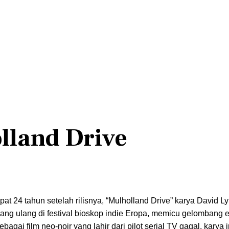
lland Drive
at 24 tahun setelah rilisnya, “Mulholland Drive” karya David L
ayang ulang di festival bioskop indie Eropa, memicu gelombang 
gai film neo-noir yang lahir dari pilot serial TV gagal, karya 