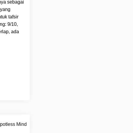
snya sebagai
 yang
uk tafsir
ng: 9/10,
erlap, ada
Spotless Mind