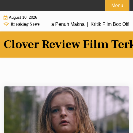
Skip
Menu
to
August 10, 2026
content
Breaking News
aru dengan Alur Cerita Penuh Makna |
Kritik Film Box Office
Clover Review Film Ter