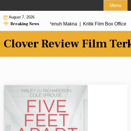
Skip
Menu
to
August 7, 2026
content
Breaking News
 dengan Alur Cerita Penuh Makna |
Kritik Film Box Office 202
Clover Review Film Ter