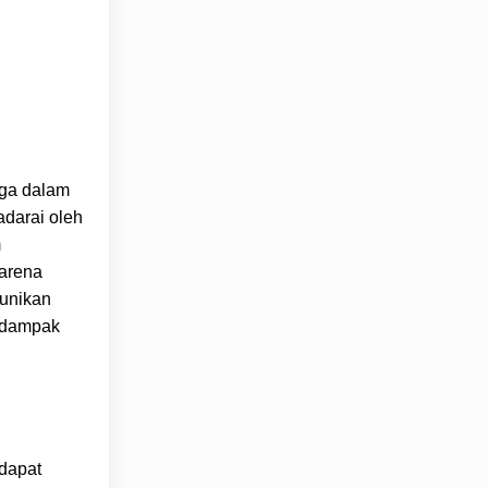
iga dalam
adarai oleh
m
karena
eunikan
n dampak
ndapat