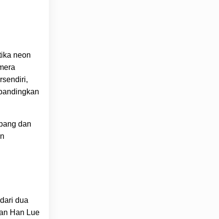
tika neon
amera
sendiri,
ibandingkan
epang dan
an
dari dua
alan Han Lue