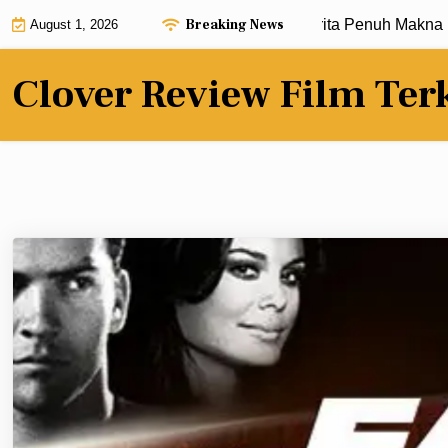
Skip
Breaking News
Review Film Terbaru dengan Alur Cerita Penuh Makna |
Kri
August 1, 2026
to
content
Clover Review Film Ter