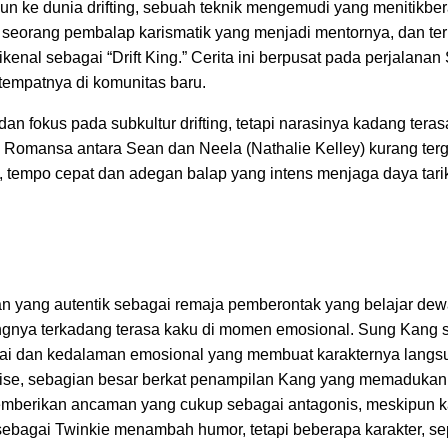
erjun ke dunia drifting, sebuah teknik mengemudi yang menitikbe
seorang pembalap karismatik yang menjadi mentornya, dan terli
enal sebagai “Drift King.” Cerita ini berpusat pada perjalanan
tempatnya di komunitas baru.
l dan fokus pada subkultur drifting, tetapi narasinya kadang teras
 Romansa antara Sean dan Neela (Nathalie Kelley) kurang ter
empo cepat dan adegan balap yang intens menjaga daya tarik 
 yang autentik sebagai remaja pemberontak yang belajar dew
ngnya terkadang terasa kaku di momen emosional. Sung Kang 
antai dan kedalaman emosional yang membuat karakternya langsu
nchise, sebagian besar berkat penampilan Kang yang memadukan
emberikan ancaman yang cukup sebagai antagonis, meskipun k
ebagai Twinkie menambah humor, tetapi beberapa karakter, sep