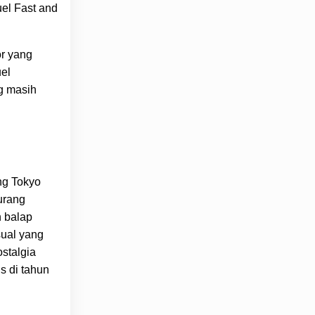
uel Fast and
or yang
uel
ng masih
ng Tokyo
urang
n balap
sual yang
ostalgia
s di tahun