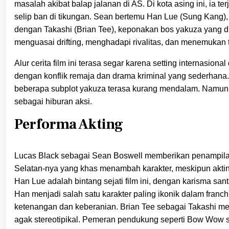
masalah akibat balap jalanan di AS. Di kota asing ini, ia t
selip ban di tikungan. Sean bertemu Han Lue (Sung Kang), 
dengan Takashi (Brian Tee), keponakan bos yakuza yang dik
menguasai drifting, menghadapi rivalitas, dan menemukan 
Alur cerita film ini terasa segar karena setting internasiona
dengan konflik remaja dan drama kriminal yang sederhana.
beberapa subplot yakuza terasa kurang mendalam. Namun, t
sebagai hiburan aksi.
Performa Akting
Lucas Black sebagai Sean Boswell memberikan penampilan
Selatan-nya yang khas menambah karakter, meskipun akti
Han Lue adalah bintang sejati film ini, dengan karisma s
Han menjadi salah satu karakter paling ikonik dalam fra
ketenangan dan keberanian. Brian Tee sebagai Takashi m
agak stereotipikal. Pemeran pendukung seperti Bow Wow s