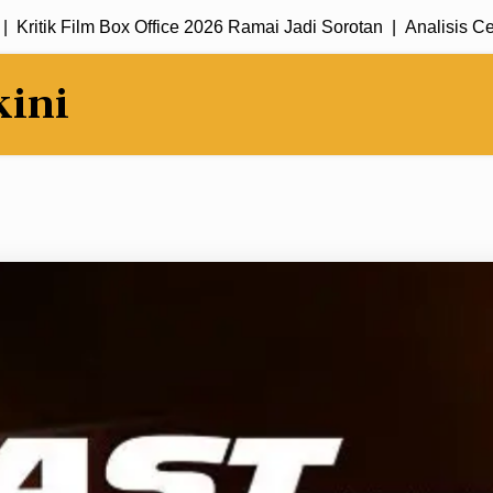
tik Film Box Office 2026 Ramai Jadi Sorotan |
Analisis Cerita 
kini