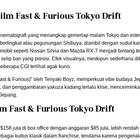
ilm Fast & Furious Tokyo Drift
n sinematografi yang menangkap gemerlap malam Tokyo dan este
kir bertingkat atau pegunungan Shibuya, diambil dengan sudut k
mobil seperti Nissan Silvia dan Mazda RX-7 menjadi bintang ter
selip ban yang presisi. Efek visualnya, meskipun sederhana d
eberapa CGI terlihat agak kuno.
 (Fast & Furious)” oleh Teriyaki Boyz, memperkuat vibe budaya J
if, dan penggambaran yakuza kadang terlalu klise, mencermink
Jepang.
m Fast & Furious Tokyo Drift
58 juta di box office dengan anggaran $85 juta, lebih rendah 
sebagai kultus klasik dalam franchise, terutama karena pengen