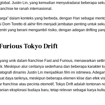
global. Justin Lin, yang kemudian menyutradarai beberapa sek
nchise ke ranah internasional.
uarga” dalam konteks yang berbeda, dengan Han sebagai ment
om Toretto di akhir film menjadi jembatan penting untuk sek
 entri yang berani mengambil risiko, dengan adegan drifting ya
Furious Tokyo Drift
l yang unik dalam franchise Fast and Furious, menawarkan setti
k. Meskipun alur ceritanya sederhana dan beberapa karakter k
ografi dinamis Justin Lin menjadikan film ini istimewa. Adega
 daya tariknya, meskipun beberapa elemen klise dan efek vi
 franchise atau pecinta otomotif, Tokyo Drift adalah tontonan n
an eksplorasi budaya baru, tetap relevan sebagai karya kultu