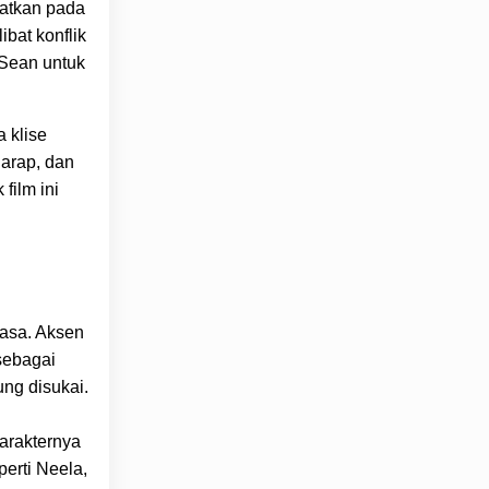
ratkan pada
bat konflik
 Sean untuk
a klise
garap, dan
film ini
asa. Aksen
sebagai
ng disukai.
arakternya
erti Neela,