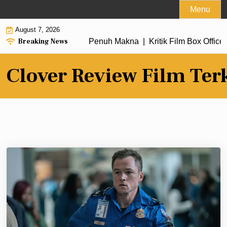
Skip
Menu
to
August 7, 2026
content
Breaking News
ru dengan Alur Cerita Penuh Makna |
Kritik Film Box Office 2
Clover Review Film Ter