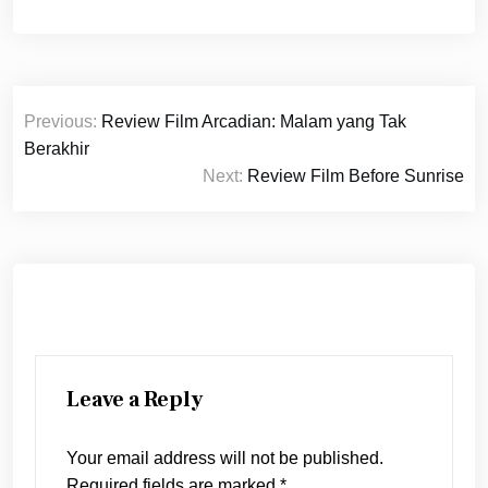
Post
Previous:
Review Film Arcadian: Malam yang Tak
navigation
Berakhir
Next:
Review Film Before Sunrise
Leave a Reply
Your email address will not be published.
Required fields are marked
*