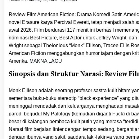
Review Film American Fiction: Drama Komedi Satir. American
novel Erasure karya Percival Everett, tetap menjadi salah 
awal 2026. Film berdurasi 117 menit ini berhasil memena
nominasi Best Picture, Best Actor untuk Jeffrey Wright, da
Wright sebagai Thelonious “Monk” Ellison, Tracee Ellis Ros
American Fiction menggabungkan humor tajam dengan kritik 
Amerika.
MAKNA LAGU
Sinopsis dan Struktur Narasi: Review F
Monk Ellison adalah seorang profesor sastra kulit hitam yan
sementara buku-buku stereotip “black experience” yang dituli
meninggal mendadak dan keluarganya menghadapi masa
parodi berjudul My Pafology (kemudian diganti Fuck) di b
besar di kalangan pembaca kulit putih yang merasa “terdidi
Narasi film berjalan linier dengan tempo sedang, berganti
dengan ibunya yang sakit, saudara laki-lakinya yang berma