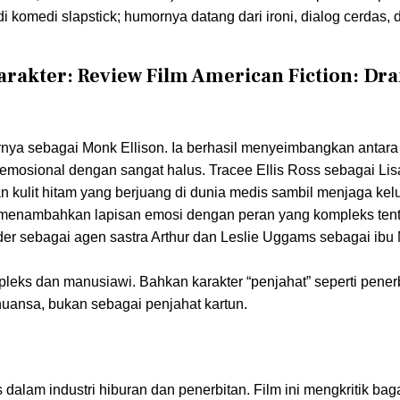
 komedi slapstick; humornya datang dari ironi, dialog cerdas, d
rakter: Review Film American Fiction: Dr
rnya sebagai Monk Ellison. Ia berhasil menyeimbangkan antara
emosional dengan sangat halus. Tracee Ellis Ross sebagai Lis
ulit hitam yang berjuang di dunia medis sambil menjaga kel
rd, menambahkan lapisan emosi dengan peran yang kompleks ten
nder sebagai agen sastra Arthur dan Leslie Uggams sebagai ibu
mpleks dan manusiawi. Bahkan karakter “penjahat” seperti penerbi
nuansa, bukan sebagai penjahat kartun.
s dalam industri hiburan dan penerbitan. Film ini mengkritik ba