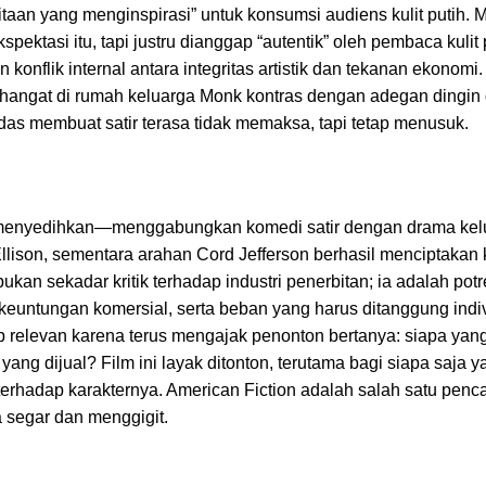
eritaan yang menginspirasi” untuk konsumsi audiens kulit putih. 
ktasi itu, tapi justru dianggap “autentik” oleh pembaca kulit p
 konflik internal antara integritas artistik dan tekanan ekonomi.
 hangat di rumah keluarga Monk kontras dengan adegan dingin 
rdas membuat satir terasa tidak memaksa, tapi tetap menusuk.
gus menyedihkan—menggabungkan komedi satir dengan drama ke
Ellison, sementara arahan Cord Jefferson berhasil menciptakan
an sekadar kritik terhadap industri penerbitan; ia adalah potr
k keuntungan komersial, serta beban yang harus ditanggung indi
ap relevan karena terus mengajak penonton bertanya: siapa yan
yang dijual? Film ini layak ditonton, terutama bagi siapa saja y
terhadap karakternya. American Fiction adalah salah satu penc
a segar dan menggigit.