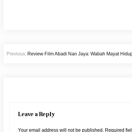
Post
Previous:
Review Film Abadi Nan Jaya: Wabah Mayat Hidu
navigation
Leave a Reply
Your email address will not be published.
Required fie