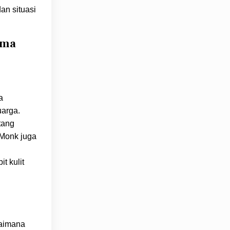
an situasi
ama
a
uarga.
tang
 Monk juga
t kulit
gaimana