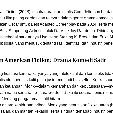
 Fiction (2023), disutradarai dan ditulis Cord Jefferson berda
satu film paling cerdas dan relevan dalam genre drama-komedi s
ngkan Oscar untuk Best Adapted Screenplay pada 2024, serta m
n Best Supporting Actress untuk Da’Vine Joy Randolph. Dibintang
s sebagai saudarinya Lisa, serta Sterling K. Brown dan Erika A
sosial yang menusuk tentang ras, identitas, dan industri pener
ilm American Fiction: Drama Komedi Satir
g frustrasi karena karyanya yang intelektual dan kompleks tidak
s oleh penulis kulit putih justru menjadi bestseller. Ketika sau
lah keuangan, Monk—dalam kemarahan dan keputusasaan—me
awah nama samaran Sintara Golden. Buku itu secara ironis menj
k” tentang pengalaman kulit hitam.
an antara kehidupan pribadi Monk yang penuh konflik keluarga 
salah, dan mantan kekasih) serta sindiran terhadap industri pe