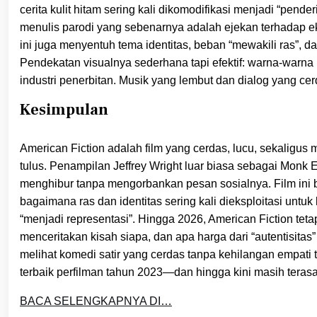
cerita kulit hitam sering kali dikomodifikasi menjadi “pend
menulis parodi yang sebenarnya adalah ejekan terhadap ekspe
ini juga menyentuh tema identitas, beban “mewakili ras”, dan
Pendekatan visualnya sederhana tapi efektif: warna-warna
industri penerbitan. Musik yang lembut dan dialog yang ce
Kesimpulan
American Fiction adalah film yang cerdas, lucu, sekali
tulus. Penampilan Jeffrey Wright luar biasa sebagai Monk 
menghibur tanpa mengorbankan pesan sosialnya. Film ini buk
bagaimana ras dan identitas sering kali dieksploitasi untu
“menjadi representasi”. Hingga 2026, American Fiction tet
menceritakan kisah siapa, dan apa harga dari “autentisitas” 
melihat komedi satir yang cerdas tanpa kehilangan empati 
terbaik perfilman tahun 2023—dan hingga kini masih teras
BACA SELENGKAPNYA DI…