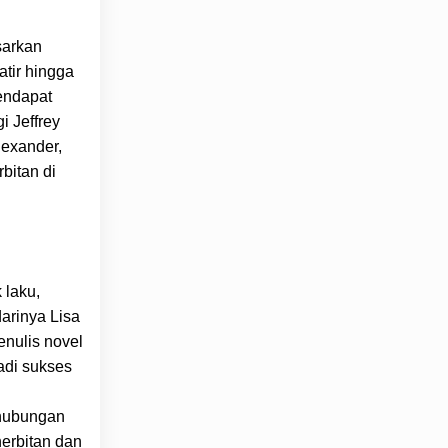
sarkan
atir hingga
endapat
i Jeffrey
lexander,
bitan di
 laku,
darinya Lisa
nulis novel
adi sukses
(hubungan
nerbitan dan