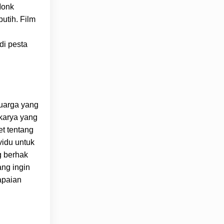
Monk
utih. Film
di pesta
luarga yang
 karya yang
et tentang
vidu untuk
g berhak
ang ingin
apaian