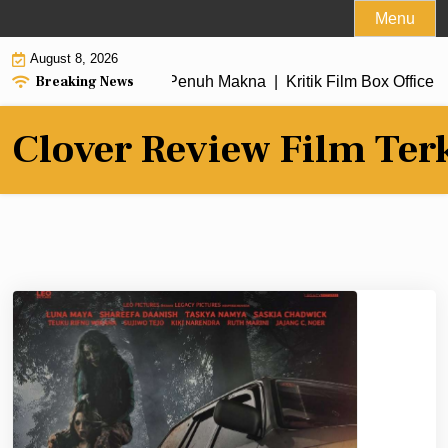
Skip
Menu
to
August 8, 2026
content
Breaking News
u dengan Alur Cerita Penuh Makna |
Kritik Film Box Office 20
Clover Review Film Ter