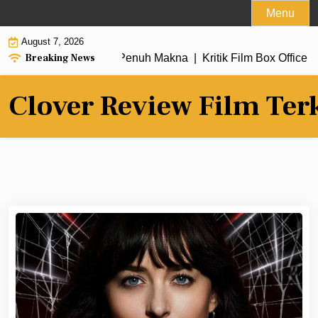
Skip
Menu
to
August 7, 2026
content
Breaking News
ngan Alur Cerita Penuh Makna |
Kritik Film Box Office 2026 R
Clover Review Film Ter