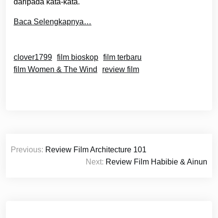
daripada kata-kata.
Baca Selengkapnya…
clover1799
film bioskop
film terbaru
film Women & The Wind
review film
Post
Previous:
Review Film Architecture 101
navigation
Next:
Review Film Habibie & Ainun