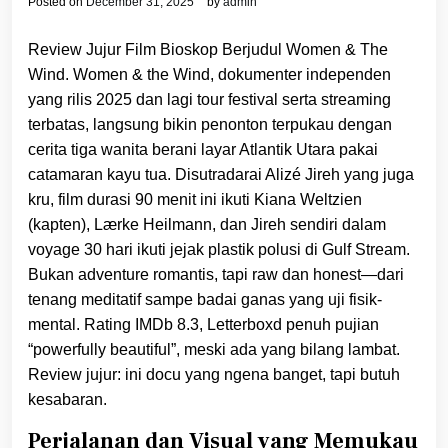
Posted on
December 31, 2025
by
admin
Review Jujur Film Bioskop Berjudul Women & The
Wind. Women & the Wind, dokumenter independen
yang rilis 2025 dan lagi tour festival serta streaming
terbatas, langsung bikin penonton terpukau dengan
cerita tiga wanita berani layar Atlantik Utara pakai
catamaran kayu tua. Disutradarai Alizé Jireh yang juga
kru, film durasi 90 menit ini ikuti Kiana Weltzien
(kapten), Lærke Heilmann, dan Jireh sendiri dalam
voyage 30 hari ikuti jejak plastik polusi di Gulf Stream.
Bukan adventure romantis, tapi raw dan honest—dari
tenang meditatif sampe badai ganas yang uji fisik-
mental. Rating IMDb 8.3, Letterboxd penuh pujian
“powerfully beautiful”, meski ada yang bilang lambat.
Review jujur: ini docu yang ngena banget, tapi butuh
kesabaran.
Perjalanan dan Visual yang Memukau