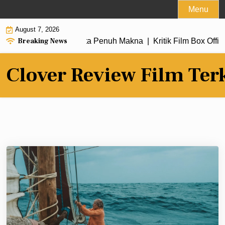
Skip
Menu
to
August 7, 2026
content
Breaking News
aru dengan Alur Cerita Penuh Makna |
Kritik Film Box Office
Clover Review Film Ter