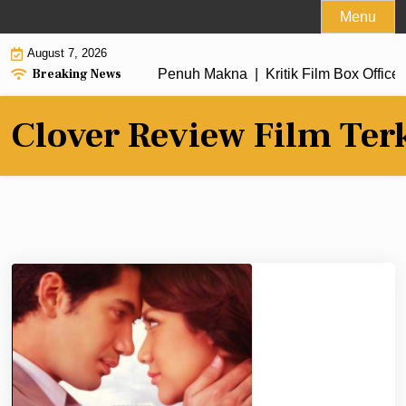
Skip
Menu
to
August 7, 2026
content
Breaking News
ru dengan Alur Cerita Penuh Makna |
Kritik Film Box Office 2
Clover Review Film Ter