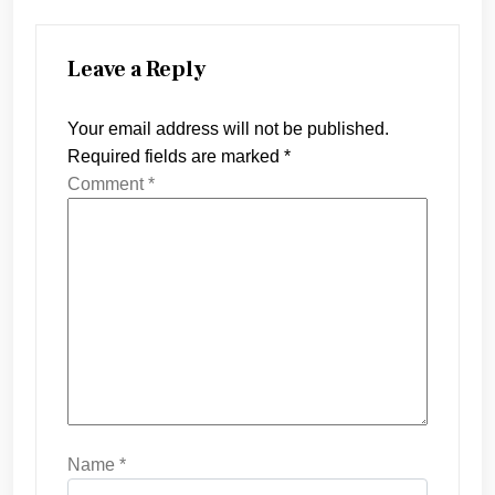
Leave a Reply
Your email address will not be published.
Required fields are marked
*
Comment
*
Name
*