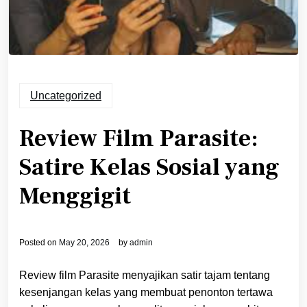
Uncategorized
Review Film Parasite:
Satire Kelas Sosial yang
Menggigit
Posted on
May 20, 2026
by
admin
Review film Parasite menyajikan satir tajam tentang
kesenjangan kelas yang membuat penonton tertawa