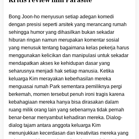
Bong Joon-ho menyusun setiap adegan komedi
dengan presisi seperti arsitek yang merancang rumah
sehingga humor yang dihasilkan bukan sekadar
hiburan ringan namun merupakan komentar sosial
yang menusuk tentang bagaimana kelas pekerja harus
menggunakan kelicikan dan manipulasi untuk sekadar
mendapatkan akses ke kehidupan dasar yang
seharusnya menjadi hak setiap manusia. Ketika
keluarga Kim merayakan keberhasilan mereka
menguasai rumah Park sementara pemiliknya pergi
berkemah, momen tersebut penuh ironi tragis karena
kebahagiaan mereka hanya bisa dirasakan dalam
ruang milik orang lain yang sebenarnya tidak pernah
benar-benar menyambut kehadiran mereka. Dialog-
dialog tajam antara anggota keluarga Kim
menunjukkan kecerdasan dan kreativitas mereka yang