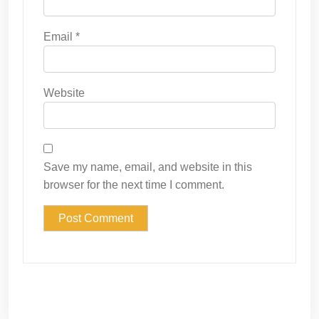
Email
*
Website
Save my name, email, and website in this
browser for the next time I comment.