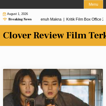
Skip
Menu
to
August 1, 2026
content
Breaking News
dengan Alur Cerita Penuh Makna |
Kritik Film Box Office 2026
Clover Review Film Ter