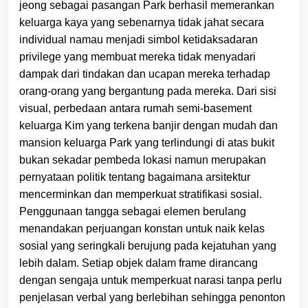
jeong sebagai pasangan Park berhasil memerankan
keluarga kaya yang sebenarnya tidak jahat secara
individual namau menjadi simbol ketidaksadaran
privilege yang membuat mereka tidak menyadari
dampak dari tindakan dan ucapan mereka terhadap
orang-orang yang bergantung pada mereka. Dari sisi
visual, perbedaan antara rumah semi-basement
keluarga Kim yang terkena banjir dengan mudah dan
mansion keluarga Park yang terlindungi di atas bukit
bukan sekadar pembeda lokasi namun merupakan
pernyataan politik tentang bagaimana arsitektur
mencerminkan dan memperkuat stratifikasi sosial.
Penggunaan tangga sebagai elemen berulang
menandakan perjuangan konstan untuk naik kelas
sosial yang seringkali berujung pada kejatuhan yang
lebih dalam. Setiap objek dalam frame dirancang
dengan sengaja untuk memperkuat narasi tanpa perlu
penjelasan verbal yang berlebihan sehingga penonton