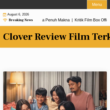
Skip
Menu
to
August 6, 2026
content
Breaking News
baru dengan Alur Cerita Penuh Makna |
Kritik Film Box Office
Clover Review Film Ter