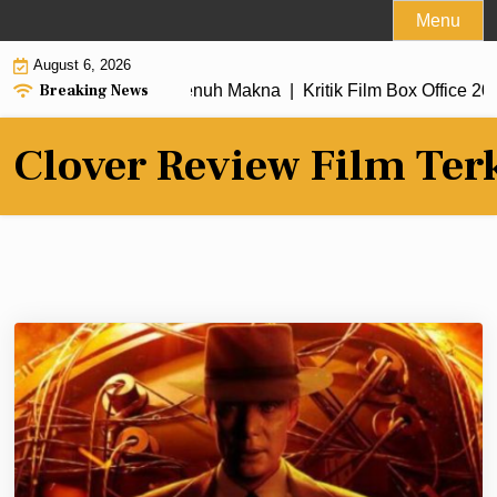
Skip
Menu
to
August 6, 2026
content
Breaking News
engan Alur Cerita Penuh Makna |
Kritik Film Box Office 2026 
Clover Review Film Ter