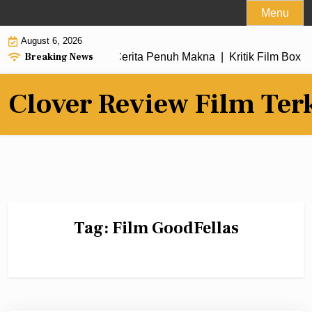
Skip
Menu
to
August 6, 2026
content
Breaking News
m Terbaru dengan Alur Cerita Penuh Makna |
Kritik Film Box O
Clover Review Film Ter
Tag:
Film GoodFellas