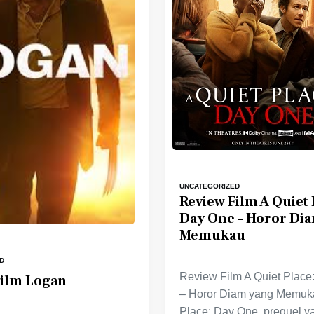
UNCATEGORIZED
Review Film A Quiet 
Day One – Horor Di
Memukau
D
Review Film A Quiet Place
Film Logan
– Horor Diam yang Memuka
Place: Day One, prequel y