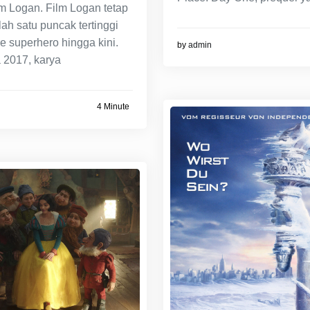
m Logan. Film Logan tetap
ah satu puncak tertinggi
e superhero hingga kini.
by
admin
a 2017, karya
4 Minute