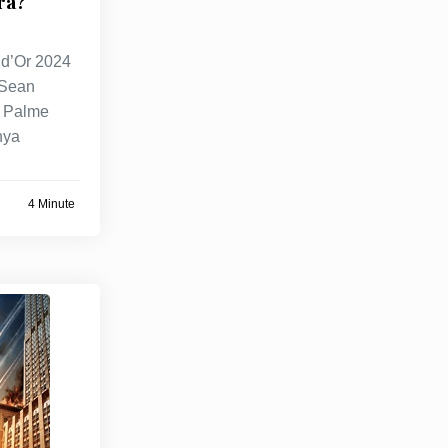
ra?
 d’Or 2024
 Sean
 Palme
nya
4 Minute