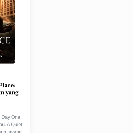
Place:
am yang
: Day One
u. A Quiet
ang tayang