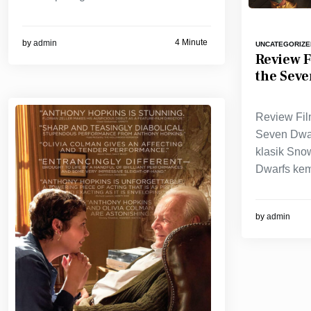
4 Minute
by
admin
UNCATEGORIZE
Review 
the Seve
Review Fil
Seven Dwar
klasik Sno
Dwarfs kem
by
admin