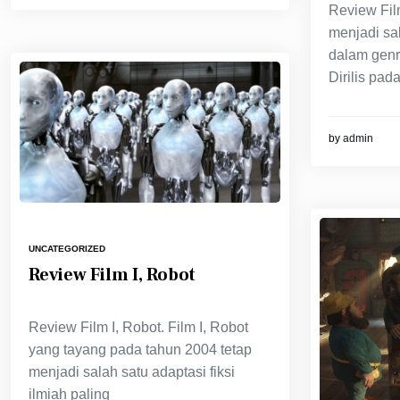
Review Fil
menjadi sal
dalam genr
Dirilis pad
by
admin
UNCATEGORIZED
Review Film I, Robot
Review Film I, Robot. Film I, Robot
yang tayang pada tahun 2004 tetap
menjadi salah satu adaptasi fiksi
ilmiah paling