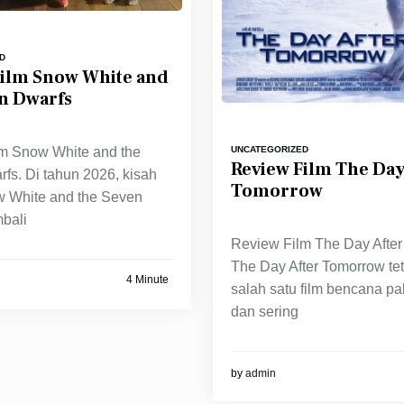
D
Film Snow White and
n Dwarfs
m Snow White and the
UNCATEGORIZED
Review Film The Day
fs. Di tahun 2026, kisah
Tomorrow
w White and the Seven
bali
Review Film The Day After
The Day After Tomorrow te
4 Minute
salah satu film bencana pal
dan sering
by
admin