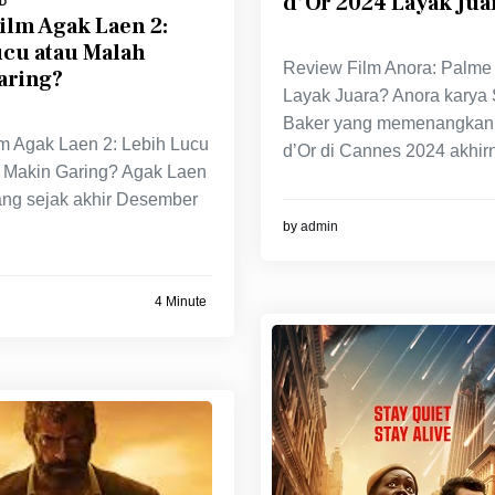
d’Or 2024 Layak Jua
D
ilm Agak Laen 2:
ucu atau Malah
Review Film Anora: Palme
aring?
Layak Juara? Anora karya
Baker yang memenangkan
m Agak Laen 2: Lebih Lucu
d’Or di Cannes 2024 akhir
 Makin Garing? Agak Laen
ang sejak akhir Desember
by
admin
4 Minute