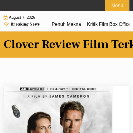
Skip
Menu
to
August 7, 2026
content
Breaking News
ru dengan Alur Cerita Penuh Makna |
Kritik Film Box Office 2
Clover Review Film Ter