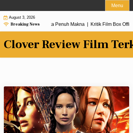
Skip
Menu
to
August 3, 2026
content
Breaking News
rbaru dengan Alur Cerita Penuh Makna |
Kritik Film Box Offic
Clover Review Film Ter