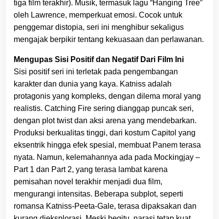
tiga film terakhir). Musik, termasuk lagu “Hanging Tree”
oleh Lawrence, memperkuat emosi. Cocok untuk
penggemar distopia, seri ini menghibur sekaligus
mengajak berpikir tentang kekuasaan dan perlawanan.
Mengupas Sisi Positif dan Negatif Dari Film Ini
Sisi positif seri ini terletak pada pengembangan
karakter dan dunia yang kaya. Katniss adalah
protagonis yang kompleks, dengan dilema moral yang
realistis. Catching Fire sering dianggap puncak seri,
dengan plot twist dan aksi arena yang mendebarkan.
Produksi berkualitas tinggi, dari kostum Capitol yang
eksentrik hingga efek spesial, membuat Panem terasa
nyata. Namun, kelemahannya ada pada Mockingjay –
Part 1 dan Part 2, yang terasa lambat karena
pemisahan novel terakhir menjadi dua film,
mengurangi intensitas. Beberapa subplot, seperti
romansa Katniss-Peeta-Gale, terasa dipaksakan dan
kurang dieksplorasi. Meski begitu, narasi tetap kuat