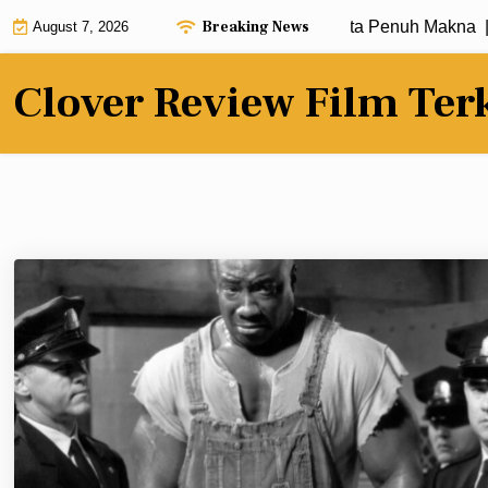
Skip
Breaking News
Review Film Terbaru dengan Alur Cerita Penuh Makna |
Krit
August 7, 2026
to
content
Clover Review Film Ter