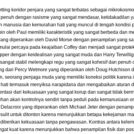
tting koridor penjara yang sangat terbatas sebagai mikrokosmo
 penuh dengan rasisme yang sangat mendasar, ketidakadilan y
n manusia dan kemurahan hati yang muncul di tengah kondisi p
n oleh Paul memiliki karakteristik yang sangat berbeda dan m
 yang diperankan oleh David Morse dengan penampilan yang sa
ulai percaya pada keajaiban Coffey dan menjadi sangat protek
pper dengan keidealisan yang sangat muda dan Harry Terwillig
angat stabil melengkapi regu yang sangat kohesif dan penuh
ang dari Percy Wetmore yang diperankan oleh Doug Hutchison 
 seorang penjaga muda yang memiliki koneksi politik karena 
a hati termasuk menyiksa narapidana dan mengabaikan aturan 
entasi dari kekuasaan yang sangat korup dan sangat tidak ber
n akan kontrolnya sendiri tanpa peduli pada kemanusiaan ora
elacroix yang diperankan oleh Michael Jeter dengan penamp
sulit untuk ditonton karena menunjukkan betapa kekejaman ma
ka diberikan kekuasaan tanpa pengawasan. Kontras antara kele
gat kuat karena menunjukkan bahwa penampilan fisik dan posi