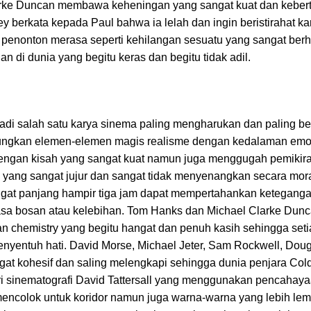
arke Duncan membawa keheningan yang sangat kuat dan keber
y berkata kepada Paul bahwa ia lelah dan ingin beristirahat k
, penonton merasa seperti kehilangan sesuatu yang sangat ber
n di dunia yang begitu keras dan begitu tidak adil.
jadi salah satu karya sinema paling mengharukan dan paling 
abungkan elemen-elemen magis realisme dengan kedalaman emo
 dengan kisah yang sangat kuat namun juga menggugah pemikir
a yang sangat jujur dan sangat tidak menyenangkan secara mora
gat panjang hampir tiga jam dapat mempertahankan ketegang
sa bosan atau kelebihan. Tom Hanks dan Michael Clarke Dun
n chemistry yang begitu hangat dan penuh kasih sehingga set
yentuh hati. David Morse, Michael Jeter, Sam Rockwell, Doug
at kohesif dan saling melengkapi sehingga dunia penjara Col
ari sinematografi David Tattersall yang menggunakan pencahay
encolok untuk koridor namun juga warna-warna yang lebih lem