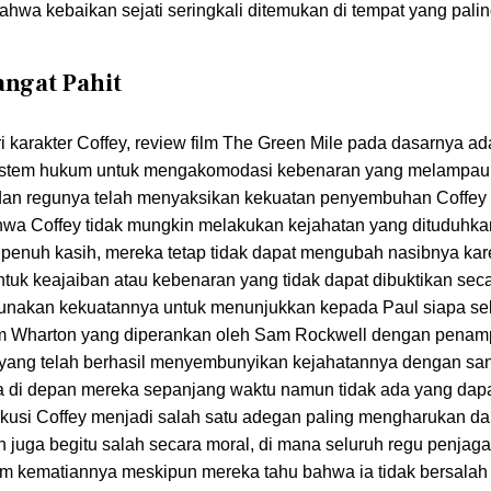
hwa kebaikan sejati seringkali ditemukan di tempat yang palin
angat Pahit
 karakter Coffey, review film The Green Mile pada dasarnya ad
istem hukum untuk mengakomodasi kebenaran yang melampaui
l dan regunya telah menyaksikan kekuatan penyembuhan Coffe
hwa Coffey tidak mungkin melakukan kejahatan yang dituduhka
 penuh kasih, mereka tetap tidak dapat mengubah nasibnya ka
tuk keajaiban atau kebenaran yang tidak dapat dibuktikan seca
gunakan kekuatannya untuk menunjukkan kepada Paul siapa s
liam Wharton yang diperankan oleh Sam Rockwell dengan penam
in yang telah berhasil menyembunyikan kejahatannya dengan sa
a di depan mereka sepanjang waktu namun tidak ada yang dap
sekusi Coffey menjadi salah satu adegan paling mengharukan d
juga begitu salah secara moral, di mana seluruh regu penjaga
alam kematiannya meskipun mereka tahu bahwa ia tidak bersala