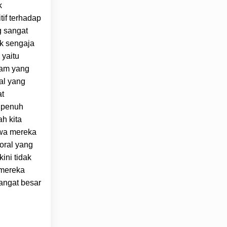
k
tif terhadap
g sangat
ak sengaja
 yaitu
tam yang
al yang
at
 penuh
h kita
hwa mereka
oral yang
ini tidak
 mereka
angat besar