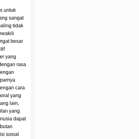
s untuk
ang sangat
aling tidak
ewakili
ngat besar
tif
er yang
 dengan rasa
dengan
iparnya
dengan cara
moral yang
ng lain,
ilan yang
nusia dapat
mbutan
si sosial