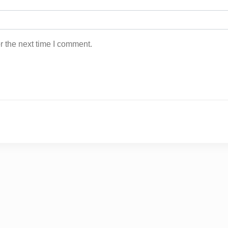
r the next time I comment.
r Review Film Terkini
|
Theme Newspaper Eye
by Wp T