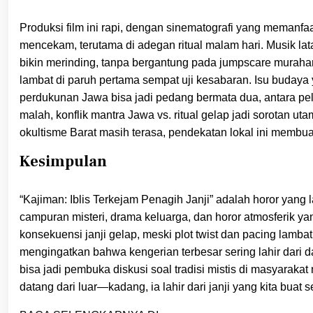
Produksi film ini rapi, dengan sinematografi yang memanf
mencekam, terutama di adegan ritual malam hari. Musik l
bikin merinding, tanpa bergantung pada jumpscare murahan
lambat di paruh pertama sempat uji kesabaran. Isu budaya y
perdukunan Jawa bisa jadi pedang bermata dua, antara p
malah, konflik mantra Jawa vs. ritual gelap jadi sorotan u
okultisme Barat masih terasa, pendekatan lokal ini membuat 
Kesimpulan
“Kajiman: Iblis Terkejam Penagih Janji” adalah horor yang
campuran misteri, drama keluarga, dan horor atmosferik y
konsekuensi janji gelap, meski plot twist dan pacing lamba
mengingatkan bahwa kengerian terbesar sering lahir dari da
bisa jadi pembuka diskusi soal tradisi mistis di masyaraka
datang dari luar—kadang, ia lahir dari janji yang kita buat se