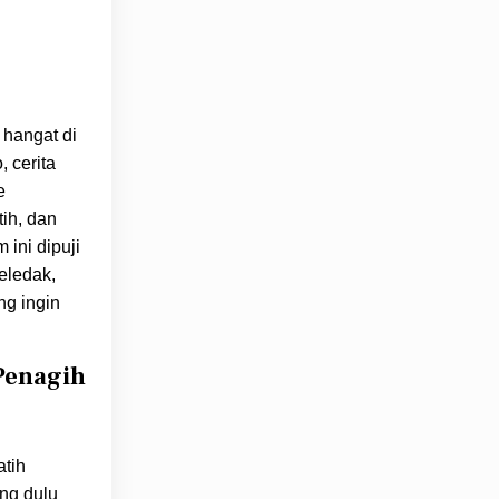
 hangat di
 cerita
e
ih, dan
 ini dipuji
eledak,
ng ingin
 Penagih
atih
ang dulu