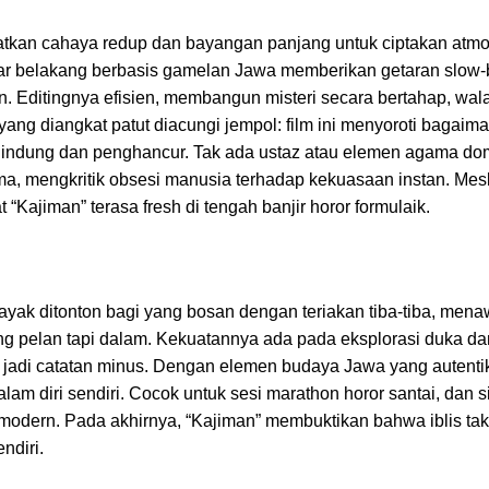
aatkan cahaya redup dan bayangan panjang untuk ciptakan atmo
atar belakang berbasis gamelan Jawa memberikan getaran slow
. Editingnya efisien, membangun misteri secara bertahap, wal
ang diangkat patut diacungi jempol: film ini menyoroti bagaima
elindung dan penghancur. Tak ada ustaz atau elemen agama do
tama, mengkritik obsesi manusia terhadap kekuasaan instan. Mesk
“Kajiman” terasa fresh di tengah banjir horor formulaik.
 layak ditonton bagi yang bosan dengan teriakan tiba-tiba, men
ang pelan tapi dalam. Kekuatannya ada pada eksplorasi duka da
t jadi catatan minus. Dengan elemen budaya Jawa yang autentik,
lam diri sendiri. Cocok untuk sesi marathon horor santai, dan s
t modern. Pada akhirnya, “Kajiman” membuktikan bahwa iblis tak
ndiri.