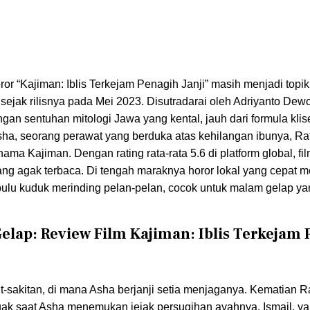
ror “Kajiman: Iblis Terkejam Penagih Janji” masih menjadi topik
jak rilisnya pada Mei 2023. Disutradarai oleh Adriyanto Dewo,
gan sentuhan mitologi Jawa yang kental, jauh dari formula klis
sha, seorang perawat yang berduka atas kehilangan ibunya, Rat
ma Kajiman. Dengan rating rata-rata 5.6 di platform global, film
yang agak terbaca. Di tengah maraknya horor lokal yang cepat m
lu kuduk merinding pelan-pelan, cocok untuk malam gelap ya
elap: Review Film Kajiman: Iblis Terkejam
-sakitan, di mana Asha berjanji setia menjaganya. Kematian R
kuak saat Asha menemukan jejak persugihan ayahnya, Ismail, y