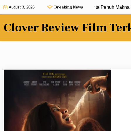
Skip
Breaking News
Review Film Terbaru dengan Alur Cerita Penuh Makna |
Kri
August 3, 2026
to
content
Clover Review Film Ter