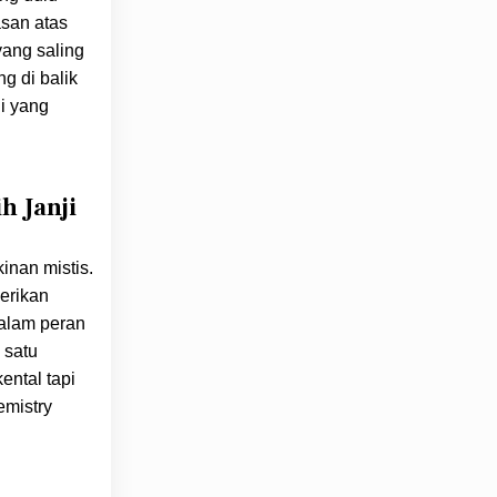
asan atas
yang saling
g di balik
i yang
h Janji
nan mistis.
erikan
dalam peran
 satu
ntal tapi
emistry