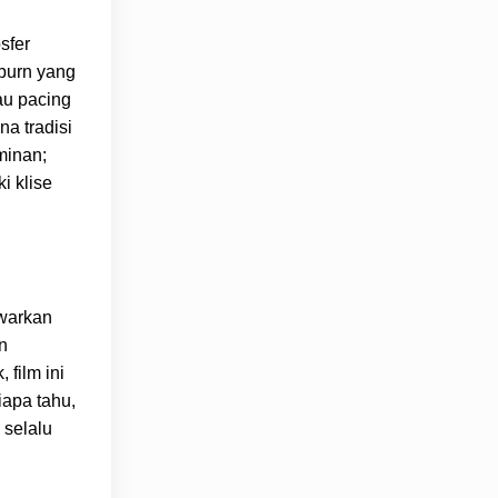
sfer
-burn yang
au pacing
na tradisi
minan;
i klise
awarkan
n
 film ini
iapa tahu,
 selalu