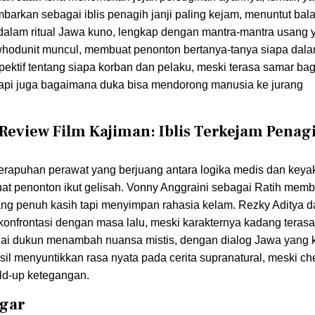
arkan sebagai iblis penagih janji paling kejam, menuntut bal
t dalam ritual Jawa kuno, lengkap dengan mantra-mantra usang 
whodunit muncul, membuat penonton bertanya-tanya siapa dalan
ktif tentang siapa korban dan pelaku, meski terasa samar bag
u, tapi juga bagaimana duka bisa mendorong manusia ke jurang
eview Film Kajiman: Iblis Terkejam Penagi
apuhan perawat yang berjuang antara logika medis dan keyaki
uat penonton ikut gelisah. Vonny Anggraini sebagai Ratih memb
ng penuh kasih tapi menyimpan rahasia kelam. Rezky Aditya 
konfrontasi dengan masa lalu, meski karakternya kadang terasa
ai dukun menambah nuansa mistis, dengan dialog Jawa yang ke
il menyuntikkan rasa nyata pada cerita supranatural, meski ch
ild-up ketegangan.
egar