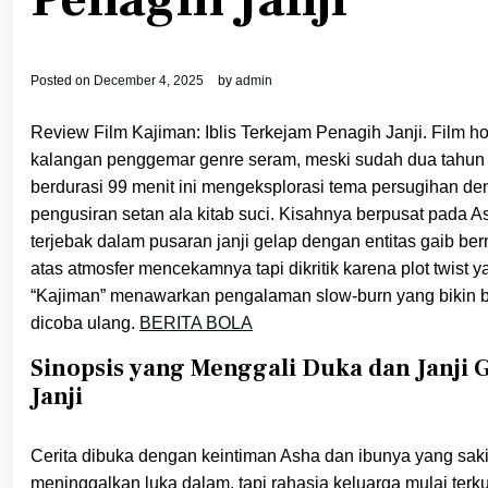
Posted on
December 4, 2025
by
admin
Review Film Kajiman: Iblis Terkejam Penagih Janji. Film ho
kalangan penggemar genre seram, meski sudah dua tahun se
berdurasi 99 menit ini mengeksplorasi tema persugihan den
pengusiran setan ala kitab suci. Kisahnya berpusat pada A
terjebak dalam pusaran janji gelap dengan entitas gaib berna
atas atmosfer mencekamnya tapi dikritik karena plot twist 
“Kajiman” menawarkan pengalaman slow-burn yang bikin bu
dicoba ulang.
BERITA BOLA
Sinopsis yang Menggali Duka dan Janji G
Janji
Cerita dibuka dengan keintiman Asha dan ibunya yang sakit
meninggalkan luka dalam, tapi rahasia keluarga mulai ter