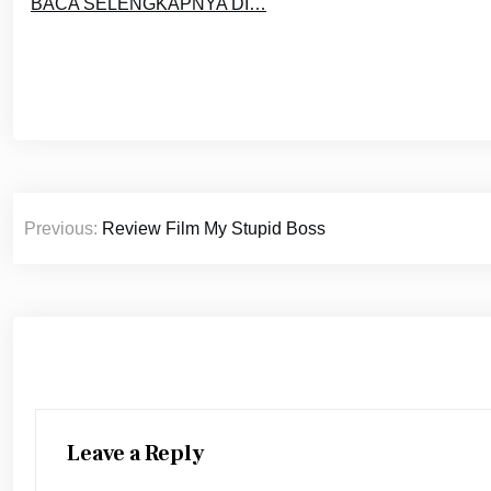
BACA SELENGKAPNYA DI…
Post
Previous:
Review Film My Stupid Boss
navigation
Leave a Reply