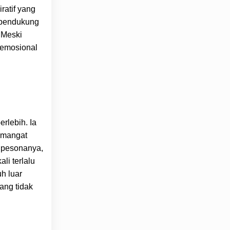
atif yang
 pendukung
 Meski
 emosional
rlebih. Ia
emangat
i pesonanya,
li terlalu
h luar
ang tidak