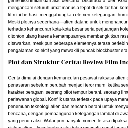
genre fiksi ilmiah dan aksi bencana. Disutradarai oleh Ro
mengancam seluruh umat manusia tepat di sekitar hari ke
film ini berhasil menggabungkan elemen ketegangan, humo
Meski plotnya sederhana—alien datang untuk menghancu
terhadap kehancuran kota-kota besar serta perjuangan kolek
ditonton ulang karena kemampuannya membangkitkan rasa
ditawarkan, meskipun beberapa elemennya terasa berlebiha
pengalaman kolektif yang mewakili puncak blockbuster era
Plot dan Struktur Cerita: Review Film 
Cerita dimulai dengan kemunculan pesawat raksasa alien d
penasaran sebelum berubah menjadi teror murni ketika se
karakter beragam: seorang pilot tempur berani, seorang i
perlawanan global. Konflik utama terletak pada upaya m
penemuan teknologi alien dan rencana berani untuk menyusu
bencana, dengan pembangunan ketegangan lambat di awal,
yang penuh aksi. Walaupun banyak momen terasa dipaksak
sistem alien—keseluruhan alur tetap mengalir cepat tanpa 