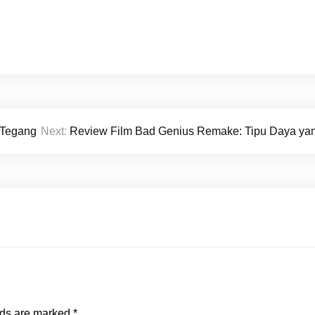
g Tegang
Next:
Review Film Bad Genius Remake: Tipu Daya y
lds are marked
*