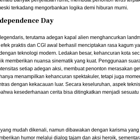
meski terkadang mengorbankan logika demi hiburan murni.
Independence Day
i legendaris, terutama adegan kapal alien menghancurkan land
 efek praktis dan CGI awal berhasil menciptakan rasa kagum y
n dengan teknologi modern. Ledakan besar, kehancuran kota se
nik memberikan nuansa sinematik yang kuat. Penggunaan sua
ntensitas setiap adegan aksi, membuat penonton merasakan ge
dak hanya menampilkan kehancuran spektakuler, tetapi juga mo
ntras dengan kekacauan luar. Secara keseluruhan, aspek teknis 
bahwa kesederhanaan cerita bisa ditingkatkan menjadi sesuatu 
tipe yang mudah dikenali, namun dibawakan dengan karisma yan
mberikan humor melalui dialog tajam dan aksi heroik, sementa