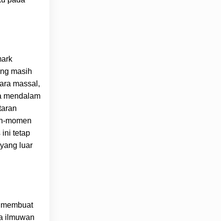
mark
ang masih
cara massal,
ra mendalam
taran
men-momen
ini tetap
yang luar
g membuat
ra ilmuwan