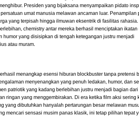
ghibur. Presiden yang bijaksana menyampaikan pidato inspir
at persatuan umat manusia melawan ancaman luar. Penampilan
ga yang terpisah hingga ilmuwan eksentrik di fasilitas rahasia.
erlebihan, chemistry antar mereka berhasil menciptakan ikatan
humor yang disisipkan di tengah ketegangan justru menjadi
rius atau muram.
erhasil menangkap esensi hiburan blockbuster tanpa pretensi be
 pengalaman menyenangkan yang penuh ledakan, humor, dan s
n patriotik yang kadang berlebihan justru menjadi bagian dar
 ringan yang menggembirakan. Di era ketika film aksi sering ka
dang yang dibutuhkan hanyalah pertarungan besar melawan musu
 mencari sensasi musim panas klasik, ini tetap pilihan tepat y