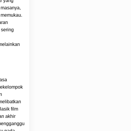
ar yang
a masanya,
g memukau.
aran
 sering
g
 melainkan
rasa
 sekelompok
n
melibatkan
asik film
n akhir
 mengganggu
ku pada