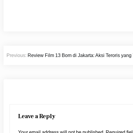
Post
Previous:
Review Film 13 Bom di Jakarta: Aksi Teroris yan
navigation
Leave a Reply
Your email address will not be published.
Required fie