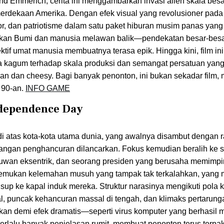
land Emmerich, cerita ini menggambarkan invasi alien skala bes
merdekaan Amerika. Dengan efek visual yang revolusioner pad
r, dan patriotisme dalam satu paket hiburan musim panas yan
rkan Bumi dan manusia melawan balik—pendekatan besar-bes
tif umat manusia membuatnya terasa epik. Hingga kini, film ini
 kagum terhadap skala produksi dan semangat persatuan yan
n dan cheesy. Bagi banyak penonton, ini bukan sekadar film,
 90-an.
INFO GAME
Independence Day
i atas kota-kota utama dunia, yang awalnya disambut dengan 
rangan penghancuran dilancarkan. Fokus kemudian beralih ke
lmuwan eksentrik, dan seorang presiden yang berusaha memimpi
enemukan kelemahan musuh yang tampak tak terkalahkan, yang 
p ke kapal induk mereka. Struktur narasinya mengikuti pola kl
 puncak kehancuran massal di tengah, dan klimaks pertarunga
an demi efek dramatis—seperti virus komputer yang berhasil
terlalu banyak penjelasan rumit, membuat penonton terus terpa