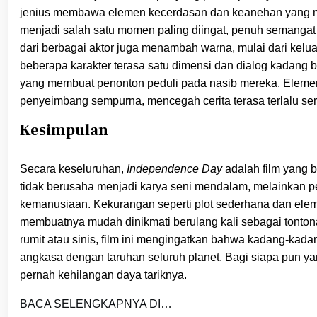
jenius membawa elemen kecerdasan dan keanehan yang men
menjadi salah satu momen paling diingat, penuh semang
dari berbagai aktor juga menambah warna, mulai dari keluar
beberapa karakter terasa satu dimensi dan dialog kadang b
yang membuat penonton peduli pada nasib mereka. Elemen 
penyeimbang sempurna, mencegah cerita terasa terlalu se
Kesimpulan
Secara keseluruhan,
Independence Day
adalah film yang b
tidak berusaha menjadi karya seni mendalam, melainkan
kemanusiaan. Kekurangan seperti plot sederhana dan eleme
membuatnya mudah dinikmati berulang kali sebagai tontonan
rumit atau sinis, film ini mengingatkan bahwa kadang-ka
angkasa dengan taruhan seluruh planet. Bagi siapa pun yang
pernah kehilangan daya tariknya.
BACA SELENGKAPNYA DI…