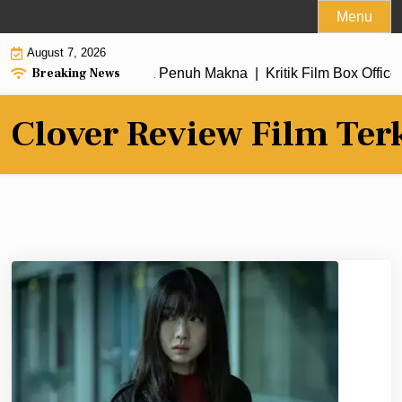
Skip
Menu
to
August 7, 2026
content
Breaking News
aru dengan Alur Cerita Penuh Makna |
Kritik Film Box Office 
Clover Review Film Ter