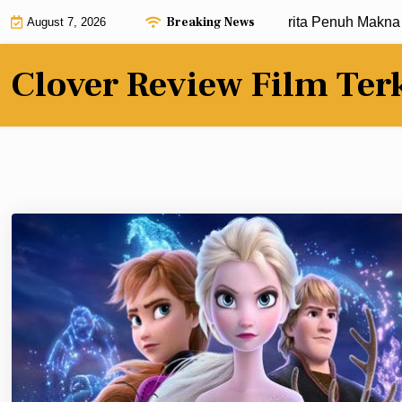
Skip
Breaking News
Review Film Terbaru dengan Alur Cerita Penuh Makna |
Kr
August 7, 2026
to
content
Clover Review Film Ter