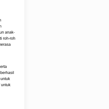
n
n
pun anak-
i roh-roh
 merasa
erta
berhasil
 untuk
 untuk