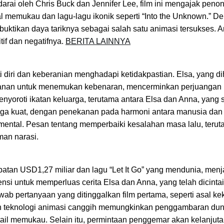
darai oleh Chris Buck dan Jennifer Lee, film ini mengajak peno
l memukau dan lagu-lagu ikonik seperti “Into the Unknown.” D
ktikan daya tariknya sebagai salah satu animasi tersukses. Art
tif dan negatifnya.
BERITA LAINNYA
iri dan keberanian menghadapi ketidakpastian. Elsa, yang di
alanan untuk menemukan kebenaran, mencerminkan perjuangan 
nyoroti ikatan keluarga, terutama antara Elsa dan Anna, yang 
ga kuat, dengan penekanan pada harmoni antara manusia dan
ental. Pesan tentang memperbaiki kesalahan masa lalu, teruta
man narasi.
atan USD1,27 miliar dan lagu “Let It Go” yang mendunia, menj
ensi untuk memperluas cerita Elsa dan Anna, yang telah dicintai
wab pertanyaan yang ditinggalkan film pertama, seperti asal ke
n teknologi animasi canggih memungkinkan penggambaran dun
ail memukau. Selain itu, permintaan penggemar akan kelanjuta