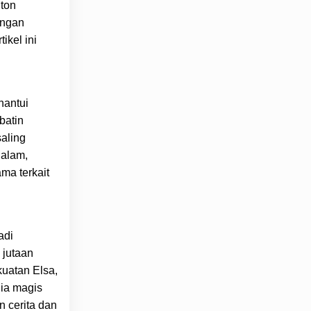
nton
engan
ikel ini
hantui
batin
saling
 alam,
ma terkait
adi
 jutaan
kuatan Elsa,
ia magis
n cerita dan