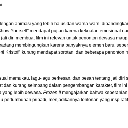
i.
dengan animasi yang lebih halus dan warna-warni dibandingka
“Show Yourself” mendapat pujian karena kekuatan emosional da
 jati diri membuat film ini relevan untuk penonton dewasa mau
dan kadang membingungkan karena banyaknya elemen baru, sepert
erti Kristoff, kurang mendapat sorotan, dan beberapa penonton
l memukau, lagu-lagu berkesan, dan pesan tentang jati diri s
at dan kurang seimbang dalam pengembangan karakter, film ini 
a yang lebih dewasa.
Frozen II
mengajarkan bahwa keberanian
ju pertumbuhan pribadi, menjadikannya tontonan yang inspiratif