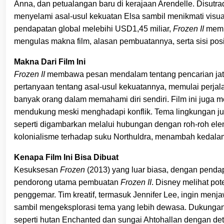
Anna, dan petualangan baru di kerajaan Arendelle. Disutra
menyelami asal-usul kekuatan Elsa sambil menikmati visua
pendapatan global melebihi USD1,45 miliar,
Frozen II
membu
mengulas makna film, alasan pembuatannya, serta sisi posi
Makna Dari Film Ini
Frozen II
membawa pesan mendalam tentang pencarian jati d
pertanyaan tentang asal-usul kekuatannya, memulai perj
banyak orang dalam memahami diri sendiri. Film ini juga me
mendukung meski menghadapi konflik. Tema lingkungan ju
seperti digambarkan melalui hubungan dengan roh-roh elem
kolonialisme terhadap suku Northuldra, menambah kedala
Kenapa Film Ini Bisa Dibuat
Kesuksesan
Frozen
(2013) yang luar biasa, dengan pendap
pendorong utama pembuatan
Frozen II
. Disney melihat pot
penggemar. Tim kreatif, termasuk Jennifer Lee, ingin menja
sambil mengeksplorasi tema yang lebih dewasa. Dukunga
seperti hutan Enchanted dan sungai Ahtohallan dengan det