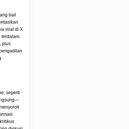
ang bail
entasikan
 viral di X
 terdalam.
, plus
 pengadilan
g
e, seperti
langsung—
 menyoroti
formasi
ritikus
rong diskusi