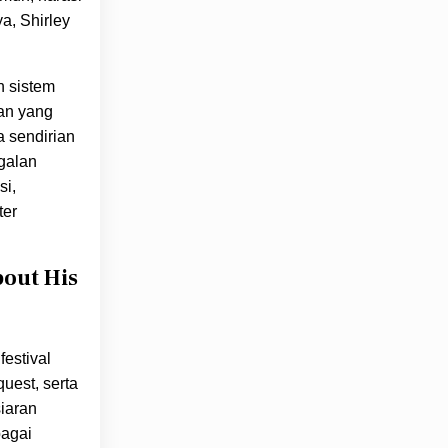
a, Shirley
n sistem
an yang
 sendirian
agalan
si,
ter
bout His
estival
uest, serta
siaran
bagai