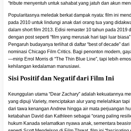
“tribute menyentuh untuk sahabat yang jatuh dan akun men
Popularitasnya meledak berkat dampak nyata: film ini mend
pada 2010 untuk lindungi anak dari orang tua yang did
dalam short film 2013. Edisi remaster 10 tahun pada 2019 
dengan post seperti “film yang merusak hari tapi luar bia
Pengaruh budayanya terlihat di daftar “best of decade” dar
nominasi Chicago Film Critics. Bagi penonton modern, ga
—mirip Errol Morris di “The Thin Blue Line”, tapi lebih emo
kehilangan kedalaman manusiawi.
Sisi Positif dan Negatif dari Film Ini
Keunggulan utama “Dear Zachary” adalah kekuatannya meny
yang dipuji Variety, menciptakan alur yang melelahkan t
dari tawa kenangan Andrew hingga air mata perjuangan huku
ketabahan David dan Kathleen sebagai “orang paling resilien
hukum Kanada selamatkan nyawa anak, sementara beasiswa
seperti Scott Mendelson di Film Threat, film ini “fascinat