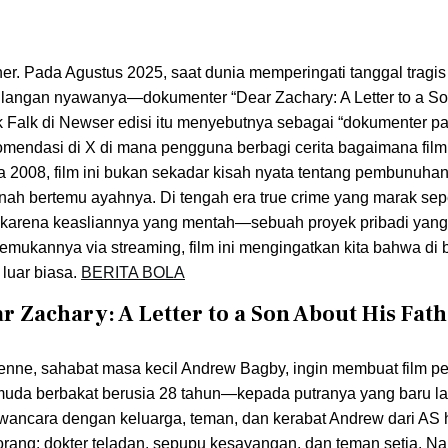
her. Pada Agustus 2025, saat dunia memperingati tanggal tragi
ilangan nyawanya—dokumenter “Dear Zachary: A Letter to a So
ik Falk di Newser edisi itu menyebutnya sebagai “dokumenter pa
endasi di X di mana pengguna berbagi cerita bagaimana film 
2008, film ini bukan sekadar kisah nyata tentang pembunuhan, 
nah bertemu ayahnya. Di tengah era true crime yang marak sep
jol karena keasliannya yang mentah—sebuah proyek pribadi yan
mukannya via streaming, film ini mengingatkan kita bahwa di b
luar biasa.
BERITA BOLA
r Zachary: A Letter to a Son About His Fat
uenne, sahabat masa kecil Andrew Bagby, ingin membuat film p
a berbakat berusia 28 tahun—kepada putranya yang baru lah
ncara dengan keluarga, teman, dan kerabat Andrew dari AS 
 orang: dokter teladan, sepupu kesayangan, dan teman setia. N