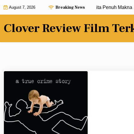
Skip
Breaking News
Review Film Terbaru dengan Alur Cerita Penuh Makna |
Kri
August 7, 2026
to
content
Clover Review Film Ter