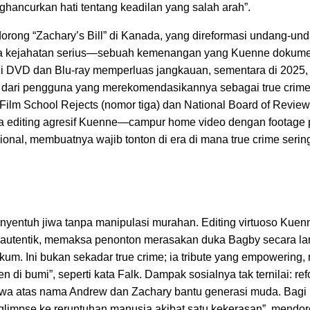
ghancurkan hati tentang keadilan yang salah arah”.
orong “Zachary’s Bill” di Kanada, yang direformasi undang-und
akwa kejahatan serius—sebuah kemenangan yang Kuenne dokum
di DVD dan Blu-ray memperluas jangkauan, sementara di 2025, ia
sa” dari pengguna yang merekomendasikannya sebagai true crime
i Film School Rejects (nomor tiga) dan National Board of Review
ya editing agresif Kuenne—campur home video dengan footage
sional, membuatnya wajib tonton di era di mana true crime serin
entuh jiwa tanpa manipulasi murahan. Editing virtuoso Kuenn
api autentik, memaksa penonton merasakan duka Bagby secara 
m. Ini bukan sekadar true crime; ia tribute yang empowering,
 di bumi”, seperti kata Falk. Dampak sosialnya tak ternilai: re
 atas nama Andrew dan Zachary bantu generasi muda. Bagi k
ing glimpse ke reruntuhan manusia akibat satu kekerasan”, mendo