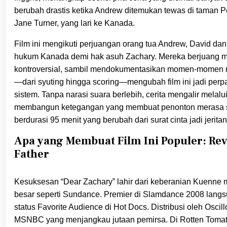
berubah drastis ketika Andrew ditemukan tewas di taman 
Jane Turner, yang lari ke Kanada.
Film ini mengikuti perjuangan orang tua Andrew, David d
hukum Kanada demi hak asuh Zachary. Mereka berjuang me
kontroversial, sambil mendokumentasikan momen-momen m
—dari syuting hingga scoring—mengubah film ini jadi perpad
sistem. Tanpa narasi suara berlebih, cerita mengalir mela
membangun ketegangan yang membuat penonton merasa sep
berdurasi 95 menit yang berubah dari surat cinta jadi jerita
Apa yang Membuat Film Ini Populer: Revi
Father
Kesuksesan “Dear Zachary” lahir dari keberanian Kuenne me
besar seperti Sundance. Premier di Slamdance 2008 lang
status Favorite Audience di Hot Docs. Distribusi oleh Osci
MSNBC yang menjangkau jutaan pemirsa. Di Rotten Tomat