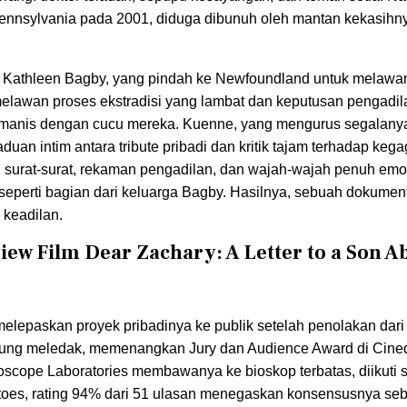
Pennsylvania pada 2001, diduga dibunuh oleh mantan kekasihny
an Kathleen Bagby, yang pindah ke Newfoundland untuk melawa
lawan proses ekstradisi yang lambat dan keputusan pengadil
anis dengan cucu mereka. Kuenne, yang mengurus segalanya
uan intim antara tribute pribadi dan kritik tajam terhadap keg
lui surat-surat, rekaman pengadilan, dan wajah-wajah penuh emo
erti bagian dari keluarga Bagby. Hasilnya, sebuah dokumen
n keadilan.
ew Film Dear Zachary: A Letter to a Son A
lepaskan proyek pribadinya ke publik setelah penolakan dari f
sung meledak, memenangkan Jury dan Audience Award di Cineq
lloscope Laboratories membawanya ke bioskop terbatas, diikuti 
oes, rating 94% dari 51 ulasan menegaskan konsensusnya se