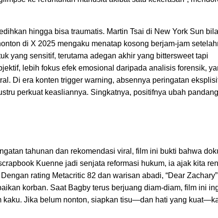
edihkan hingga bisa traumatis. Martin Tsai di New York Sun bil
enonton di X 2025 mengaku menatap kosong berjam-jam setelah
yang sensitif, terutama adegan akhir yang bittersweet tapi
ektif, lebih fokus efek emosional daripada analisis forensik, y
al. Di era konten trigger warning, absennya peringatan eksplisi
ustru perkuat keasliannya. Singkatnya, positifnya ubah pandang
ngatan tahunan dan rekomendasi viral, film ini bukti bahwa do
ek scrapbook Kuenne jadi senjata reformasi hukum, ia ajak kita r
 Dengan rating Metacritic 82 dan warisan abadi, “Dear Zachary
aikan korban. Saat Bagby terus berjuang diam-diam, film ini in
um kaku. Jika belum nonton, siapkan tisu—dan hati yang kuat—k