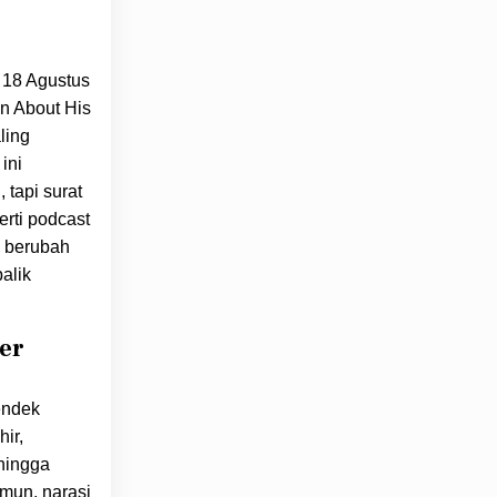
s 18 Agustus
n About His
ling
ini
tapi surat
erti podcast
g berubah
alik
her
endek
ir,
hingga
amun, narasi