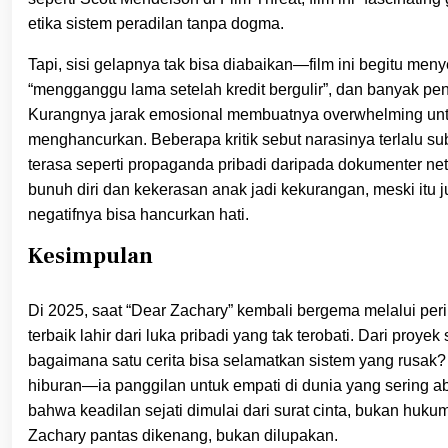
etika sistem peradilan tanpa dogma.
Tapi, sisi gelapnya tak bisa diabaikan—film ini begitu meny
“mengganggu lama setelah kredit bergulir”, dan banyak p
Kurangnya jarak emosional membuatnya overwhelming untuk 
menghancurkan. Beberapa kritik sebut narasinya terlalu subj
terasa seperti propaganda pribadi daripada dokumenter netr
bunuh diri dan kekerasan anak jadi kekurangan, meski itu j
negatifnya bisa hancurkan hati.
Kesimpulan
Di 2025, saat “Dear Zachary” kembali bergema melalui peri
terbaik lahir dari luka pribadi yang tak terobati. Dari proy
bagaimana satu cerita bisa selamatkan sistem yang rusak?
hiburan—ia panggilan untuk empati di dunia yang sering ab
bahwa keadilan sejati dimulai dari surat cinta, bukan huk
Zachary pantas dikenang, bukan dilupakan.