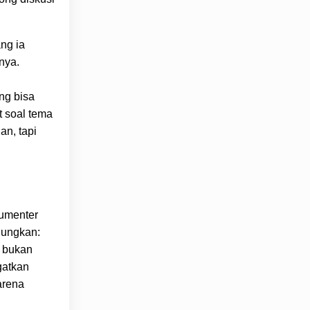
ang ia
nya.
ang bisa
t soal tema
an, tapi
kumenter
enungkan:
” bukan
gatkan
arena