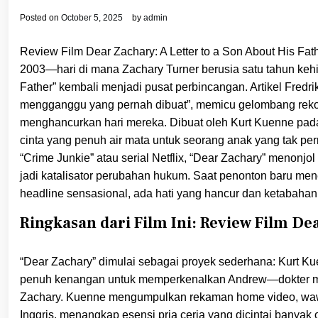
Posted on
October 5, 2025
by
admin
Review Film Dear Zachary: A Letter to a Son About His Fat
2003—hari di mana Zachary Turner berusia satu tahun keh
Father” kembali menjadi pusat perbincangan. Artikel Fredr
mengganggu yang pernah dibuat”, memicu gelombang rekom
menghancurkan hari mereka. Dibuat oleh Kurt Kuenne pada 
cinta yang penuh air mata untuk seorang anak yang tak per
“Crime Junkie” atau serial Netflix, “Dear Zachary” menon
jadi katalisator perubahan hukum. Saat penonton baru mene
headline sensasional, ada hati yang hancur dan ketabahan 
Ringkasan dari Film Ini: Review Film Dea
“Dear Zachary” dimulai sebagai proyek sederhana: Kurt K
penuh kenangan untuk memperkenalkan Andrew—dokter mud
Zachary. Kuenne mengumpulkan rekaman home video, wawa
Inggris, menangkap esensi pria ceria yang dicintai banyak