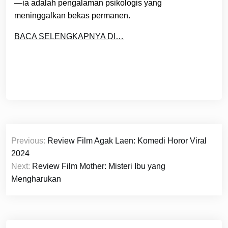
—ia adalah pengalaman psikologis yang
meninggalkan bekas permanen.
BACA SELENGKAPNYA DI…
Post
Previous:
Review Film Agak Laen: Komedi Horor Viral
navigation
2024
Next:
Review Film Mother: Misteri Ibu yang
Mengharukan