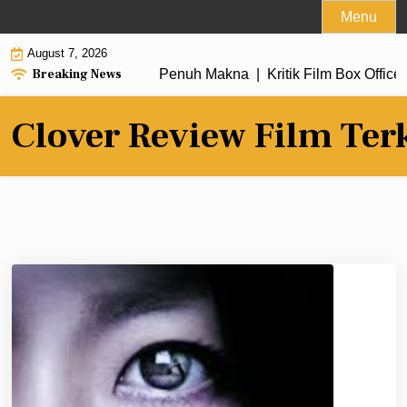
Skip
Menu
to
August 7, 2026
content
Breaking News
ru dengan Alur Cerita Penuh Makna |
Kritik Film Box Office 2
Clover Review Film Ter