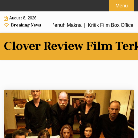
Skip
Menu
to
August 8, 2026
content
Breaking News
 dengan Alur Cerita Penuh Makna |
Kritik Film Box Office 20
Clover Review Film Ter