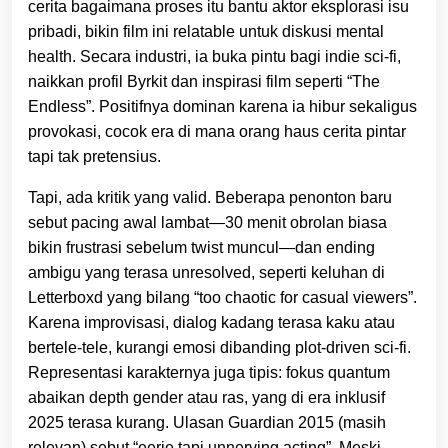
cerita bagaimana proses itu bantu aktor eksplorasi isu
pribadi, bikin film ini relatable untuk diskusi mental
health. Secara industri, ia buka pintu bagi indie sci-fi,
naikkan profil Byrkit dan inspirasi film seperti “The
Endless”. Positifnya dominan karena ia hibur sekaligus
provokasi, cocok era di mana orang haus cerita pintar
tapi tak pretensius.
Tapi, ada kritik yang valid. Beberapa penonton baru
sebut pacing awal lambat—30 menit obrolan biasa
bikin frustrasi sebelum twist muncul—dan ending
ambigu yang terasa unresolved, seperti keluhan di
Letterboxd yang bilang “too chaotic for casual viewers”.
Karena improvisasi, dialog kadang terasa kaku atau
bertele-tele, kurangi emosi dibanding plot-driven sci-fi.
Representasi karakternya juga tipis: fokus quantum
abaikan depth gender atau ras, yang di era inklusif
2025 terasa kurang. Ulasan Guardian 2015 (masih
relevan) sebut “eerie tapi unnerving acting”. Meski