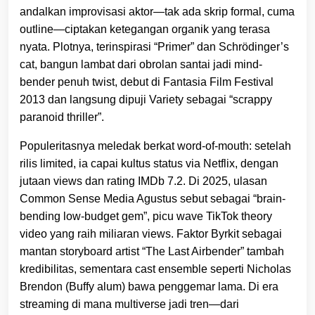
andalkan improvisasi aktor—tak ada skrip formal, cuma
outline—ciptakan ketegangan organik yang terasa
nyata. Plotnya, terinspirasi “Primer” dan Schrödinger’s
cat, bangun lambat dari obrolan santai jadi mind-
bender penuh twist, debut di Fantasia Film Festival
2013 dan langsung dipuji Variety sebagai “scrappy
paranoid thriller”.
Populeritasnya meledak berkat word-of-mouth: setelah
rilis limited, ia capai kultus status via Netflix, dengan
jutaan views dan rating IMDb 7.2. Di 2025, ulasan
Common Sense Media Agustus sebut sebagai “brain-
bending low-budget gem”, picu wave TikTok theory
video yang raih miliaran views. Faktor Byrkit sebagai
mantan storyboard artist “The Last Airbender” tambah
kredibilitas, sementara cast ensemble seperti Nicholas
Brendon (Buffy alum) bawa penggemar lama. Di era
streaming di mana multiverse jadi tren—dari