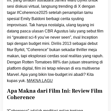
ini, yang dihadiri sutradara James Ward Byrkit untuk
sesi diskusi virtual, langsung trending di X dengan
tagar #Coherence2025 setelah penampilan tamu
spesial Emily Baldoni berbagi cerita syuting
improvisasi. Tak hanya nostalgia, ulang tayang ini
datang pasca ulasan CBR Agustus lalu yang sebut film
ini “greatest sci-fi you’ve never seen”, rival Inception
tapi dengan budget mini. Dirilis 2013 sebagai debut
fitur Byrkit, “Coherence” bukan sekadar thriller meja
makan, tapi eksplorasi cerdas soal realitas yang rapuh.
Dengan Rotten Tomatoes 88% dan jutaan streaming di
platform digital, film ini tetap relevan di era multiverse
Marvel. Apa yang bikin low-budget ini abadi? Kita
kupas yuk.
MAKNA LAGU
Apa Makna dari Film Ini: Review Film
Coherence
“Coherence” adalah meditasi gelap tentang