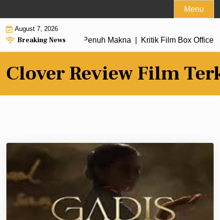
Skip
Menu
to
August 7, 2026
content
Breaking News
u dengan Alur Cerita Penuh Makna |
Kritik Film Box Office 20
Clover Review Film Ter