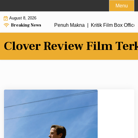
Skip
Menu
to
August 8, 2026
content
Breaking News
ru dengan Alur Cerita Penuh Makna |
Kritik Film Box Office 2
Clover Review Film Ter