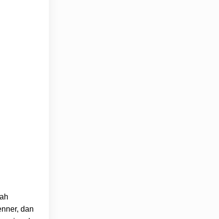
lah
enner, dan