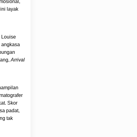
mosional,
ini layak
. Louise
r angkasa
ubungan
iang,
Arrival
enampilan
matografer
at. Skor
sa padat,
ng tak