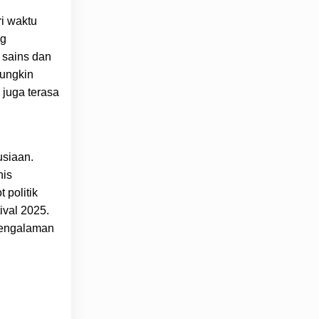
ri waktu
ng
 sains dan
mungkin
 juga terasa
usiaan.
nis
 politik
ival 2025.
pengalaman