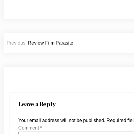
Post
Previous:
Review Film Parasite
navigation
Leave a Reply
Your email address will not be published.
Required fie
Comment
*