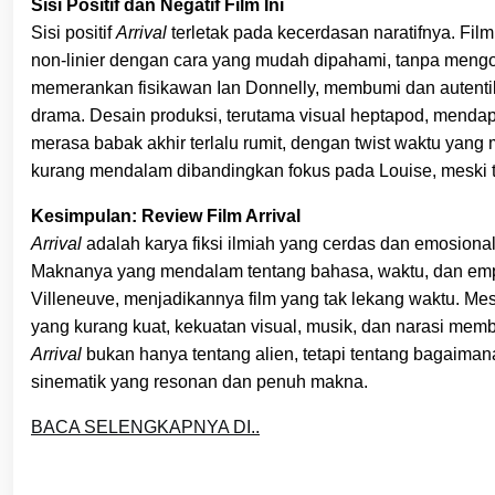
Sisi Positif dan Negatif Film Ini
Sisi positif
Arrival
terletak pada kecerdasan naratifnya. Film
non-linier dengan cara yang mudah dipahami, tanpa meng
memerankan fisikawan Ian Donnelly, membumi dan autenti
drama. Desain produksi, terutama visual heptapod, mendap
merasa babak akhir terlalu rumit, dengan twist waktu yang 
kurang mendalam dibandingkan fokus pada Louise, meski 
Kesimpulan: Review Film Arrival
Arrival
adalah karya fiksi ilmiah yang cerdas dan emosion
Maknanya yang mendalam tentang bahasa, waktu, dan empa
Villeneuve, menjadikannya film yang tak lekang waktu. Mesk
yang kurang kuat, kekuatan visual, musik, dan narasi membu
Arrival
bukan hanya tentang alien, tetapi tentang bagaim
sinematik yang resonan dan penuh makna.
BACA SELENGKAPNYA DI..