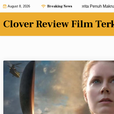
Skip
Breaking News
Review Film Terbaru dengan Alur Cerita Penuh Makna |
K
August 8, 2026
to
content
Clover Review Film Ter