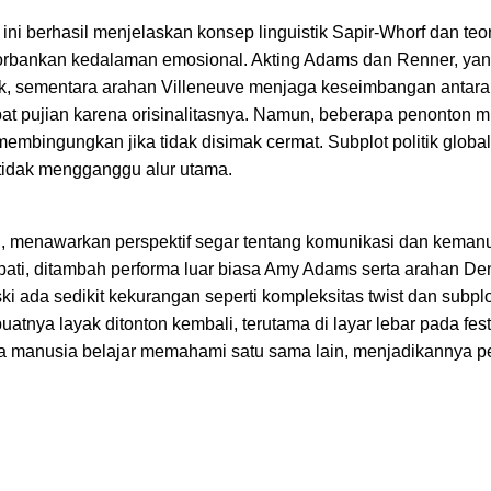
 ini berhasil menjelaskan konsep linguistik Sapir-Whorf dan teo
orbankan kedalaman emosional. Akting Adams dan Renner, ya
k, sementara arahan Villeneuve menjaga keseimbangan antara
at pujian karena orisinalitasnya. Namun, beberapa penonton 
membingungkan jika tidak disimak cermat. Subplot politik global
tidak mengganggu alur utama.
al, menawarkan perspektif segar tentang komunikasi dan keman
ti, ditambah performa luar biasa Amy Adams serta arahan De
i ada sedikit kekurangan seperti kompleksitas twist dan subplot
atnya layak ditonton kembali, terutama di layar lebar pada fest
ana manusia belajar memahami satu sama lain, menjadikannya 