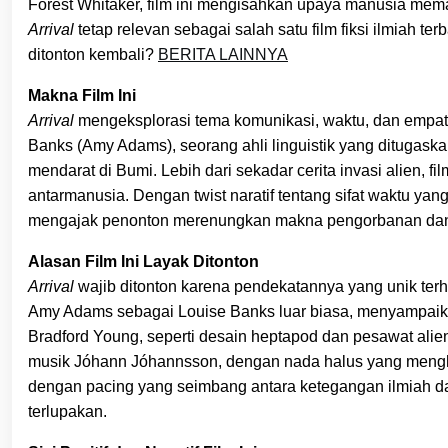
Forest Whitaker, film ini mengisahkan upaya manusia mem
Arrival
tetap relevan sebagai salah satu film fiksi ilmiah te
ditonton kembali?
BERITA LAINNYA
Makna Film Ini
Arrival
mengeksplorasi tema komunikasi, waktu, dan empati 
Banks (Amy Adams), seorang ahli linguistik yang ditugas
mendarat di Bumi. Lebih dari sekadar cerita invasi alien
antarmanusia. Dengan twist naratif tentang sifat waktu yan
mengajak penonton merenungkan makna pengorbanan dan 
Alasan Film Ini Layak Ditonton
Arrival
wajib ditonton karena pendekatannya yang unik terh
Amy Adams sebagai Louise Banks luar biasa, menyampaika
Bradford Young, seperti desain heptapod dan pesawat ali
musik Jóhann Jóhannsson, dengan nada halus yang menghan
dengan pacing yang seimbang antara ketegangan ilmiah d
terlupakan.