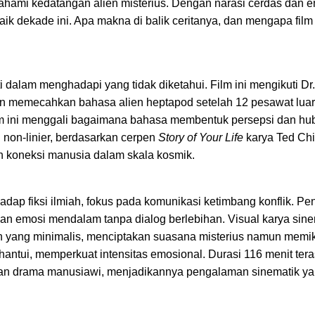
ahami kedatangan alien misterius. Dengan narasi cerdas dan e
rbaik dekade ini. Apa makna di balik ceritanya, dan mengapa film 
dalam menghadapi yang tidak diketahui. Film ini mengikuti Dr
kan memecahkan bahasa alien heptapod setelah 12 pesawat lua
, film ini menggali bagaimana bahasa membentuk persepsi dan h
g non-linier, berdasarkan cerpen
Story of Your Life
karya Ted Ch
koneksi manusia dalam skala kosmik.
adap fiksi ilmiah, fokus pada komunikasi ketimbang konflik. P
n emosi mendalam tanpa dialog berlebihan. Visual karya sine
en yang minimalis, menciptakan suasana misterius namun memik
tui, memperkuat intensitas emosional. Durasi 116 menit tera
an drama manusiawi, menjadikannya pengalaman sinematik ya