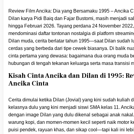
Review Film Ancika: Dia yang Bersamaku 1995 – Ancika Cint
Dilan karya Pidi Baiq dan Fajar Bustomi, masih menjadi sa
hingga Februari 2026. Tayang perdana 24 November 2022, fil
mendominasi daftar tontonan nostalgia di platform streami
Dilan muda, cerita berlatar tahun 1995—saat Dilan sudah
cerdas yang berbeda dari tipe cewek biasanya. Di balik nu
cinta pertama yang dewasa: bagaimana dua orang muda 
hubungan di tengah tekanan keluarga serta masa transisi
Kisah Cinta Ancika dan Dilan di 1995: R
Ancika Cinta
Cerita dimulai ketika Dilan (Jovial) yang kini sudah kulia
kelasnya dulu yang kini menjadi siswi SMA kelas 11. Anci
dengan image Dilan yang dulu dikenal sebagai anak nakal
warung kopi, dan momen-momen kecil seperti naik motor k
puisi pendek, rayuan khas, dan sikap cool—tapi kali ini l