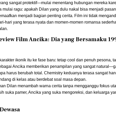
yang sangat protektif—mulai menentang hubungan mereka kare
ga mulai ragu: apakah Dilan yang dulu nakal bisa menjadi pasa
maafkan menjadi bagian penting cerita. Film ini tidak mengan
hari-hari yang terasa nyata dan momen-momen romansa sederha
alan.
eview Film Ancika: Dia yang Bersamaku 199
kter ikonik itu ke fase baru: tetap cool dan penuh pesona, tap
sebagai Ancika memberikan penampilan yang sangat natural—ga
anpa harus berubah total. Chemistry keduanya terasa sangat ha
pandang di kelas atau berdebat soal masa depan.
eman Dilan menambah warna cerita tanpa mengganggu fokus u
 masih suka pamer, Ancika yang suka mengoreksi, dan keluarga ya
 Dewasa