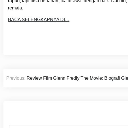
rapuh, tapi bisa bertahan jika dirawat dengan baik. Dan it
remaja.
BACA SELENGKAPNYA DI…
Post
Previous:
Review Film Glenn Fredly The Movie: Biografi Gl
navigation