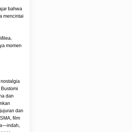
lajar bahwa
a mencintai
Milea.
anya momen
 nostalgia
r Bustomi
aha dan
inkan
jujuran dan
SMA, film
osa—indah,