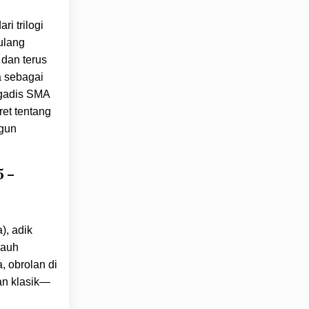
i trilogi
ulang
 dan terus
a sebagai
 gadis SMA
ret tentang
ngun
 –
), adik
jauh
 obrolan di
an klasik—