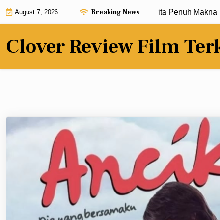
Skip
Breaking News
Review Film Terbaru dengan Alur Cerita Penuh Makna |
Kri
August 7, 2026
to
content
Clover Review Film Ter