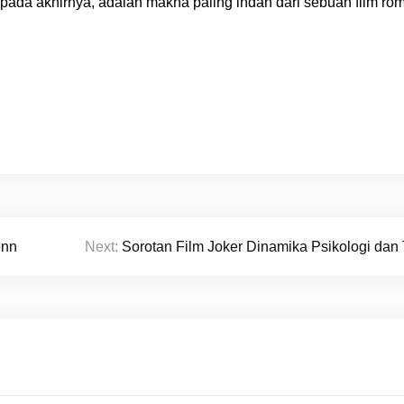
u, pada akhirnya, adalah makna paling indah dari sebuah film r
enn
Next:
Sorotan Film Joker Dinamika Psikologi dan