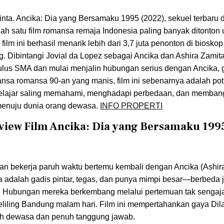
a. Ancika: Dia yang Bersamaku 1995 (2022), sekuel terbaru dar
lah satu film romansa remaja Indonesia paling banyak ditonton 
m ini berhasil menarik lebih dari 3,7 juta penonton di bioskop
ng. Dibintangi Jovial da Lopez sebagai Ancika dan Ashira Zamit
 lulus SMA dan mulai menjalin hubungan serius dengan Ancika,
ansa romansa 90-an yang manis, film ini sebenarnya adalah pot
belajar saling memahami, menghadapi perbedaan, dan memba
 menuju dunia orang dewasa.
INFO PROPERTI
eview Film Ancika: Dia yang Bersamaku 1995
h dan bekerja paruh waktu bertemu kembali dengan Ancika (Ashira
ka adalah gadis pintar, tegas, dan punya mimpi besar—berbeda 
. Hubungan mereka berkembang melalui pertemuan tak sengaja,
eliling Bandung malam hari. Film ini mempertahankan gaya Dil
ebih dewasa dan penuh tanggung jawab.