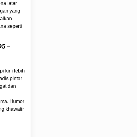
na latar
ngan yang
dalkan
na seperti
5 –
i kini lebih
dis pintar
ngat dan
tama. Humor
ng khawatir