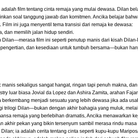
adalah film tentang cinta remaja yang mulai dewasa. Dilan be
inkan soal tanggung jawab dan komitmen. Ancika belajar bahw
Film ini juga menyentil tema transisi dari remaja ke dewasa:
dan memilih jalan hidup sendiri.
lan—merasa film ini seperti penutup manis dari kisah Dilan-
u, pengertian, dan kesediaan untuk tumbuh bersama—bukan h
 manis sekaligus sangat hangat, ringan tapi penuh makna, dan
try luar biasa Jovial da Lopez dan Ashira Zamita, arahan Faja
a berkembang menjadi sesuatu yang lebih dewasa jika ada us
agi trilogi Dilan—bukan dengan akhir bahagia yang muluk, mela
omansa remaja yang berlebihan dramatis, Ancika menawarkan ke
 akhir pekan yang bikin tersenyum sambil merasa rindu masa 
Dilan; ia adalah cerita tentang cinta seperti kupu-kupu Marip