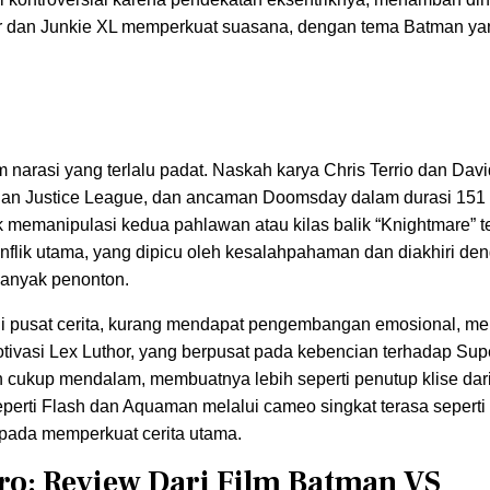
r dan Junkie XL memperkuat suasana, dengan tema Batman ya
narasi yang terlalu padat. Naskah karya Chris Terrio dan Davi
n Justice League, dan ancaman Doomsday dalam durasi 151 
uk memanipulasi kedua pahlawan atau kilas balik “Knightmare” t
i konflik utama, yang dipicu oleh kesalahpahaman dan diakhiri 
banyak penonton.
adi pusat cerita, kurang mendapat pengembangan emosional, 
otivasi Lex Luthor, yang berpusat pada kebencian terhadap Su
an cukup mendalam, membuatnya lebih seperti penutup klise da
eperti Flash dan Aquaman melalui cameo singkat terasa seperti
ipada memperkuat cerita utama.
o: Review Dari Film Batman VS