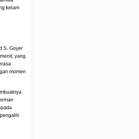
ng kelam
d S. Goyer
menit, yang
erasa
dengan momen
membuatnya
perman
ripada
 pengalih