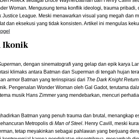
 Ben Affleck sebagai Bruce Wayne/Batman dan Henry Cavill se
r Woman. Mengusung tema konflik ideologi, trauma pribadi, 
tuk Justice League. Meski menawarkan visual yang megah dan
t dan eksekusi yang tidak konsisten. Artikel ini mengulas keku
togel
 Ikonik
Superman
, dengan sinematografi yang gelap dan epik karya Lar
tasi klimaks antara Batman dan Superman di tengah hujan ter
an armor Batman yang terinspirasi dari
The Dark Knight Return
ik. Pengenalan Wonder Woman oleh Gal Gadot, terutama da
tema musik Hans Zimmer yang mendebarkan, mencuri perhati
nghadirkan Batman yang penuh trauma dan brutal, menangkap e
kehancuran Metropolis di
Man of Steel
. Henry Cavill, meski kur
erman, tetap meyakinkan sebagai pahlawan yang berjuang de
ki kontroversial karena pendekatan eksentriknya, menambah di