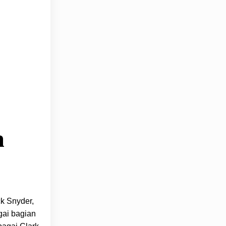
n
ck Snyder,
gai bagian