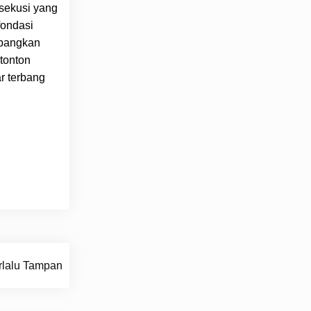
sekusi yang
fondasi
mbangkan
tonton
r terbang
rlalu Tampan