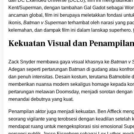
dari DC Extended Universe (DCEU), film ini menghadirkan
Kent/Superman, dengan tambahan Gal Gadot sebagai Wonde
ancaman global, film ini berupaya meletakkan fondasi un
ikonis,
Batman v Superman
terhambat oleh narasi yang pada
kelemahan, dan dampak film ini dalam lanskap superhero.
Kekuatan Visual dan Penampilan
Zack Snyder membawa gaya visual khasnya ke
Batman v 
Adegan seperti pertarungan Batman di gudang atau konfron
dan penuh intensitas. Desain kostum, terutama Batmobile d
memberikan nuansa modern sekaligus homage kepada kom
pertarungan melawan Doomsday, menjadi sorotan dengan 
menandai debutnya yang kuat.
Penampilan aktor juga menjadi kekuatan. Ben Affleck me
seorang vigilante yang terobsesi dengan keadilan setelah 
mendapat ruang untuk mengeksplorasi sisi emosional Sup
persepsi publik. Jesse Eisenberg sebagai Lex Luthor, mes