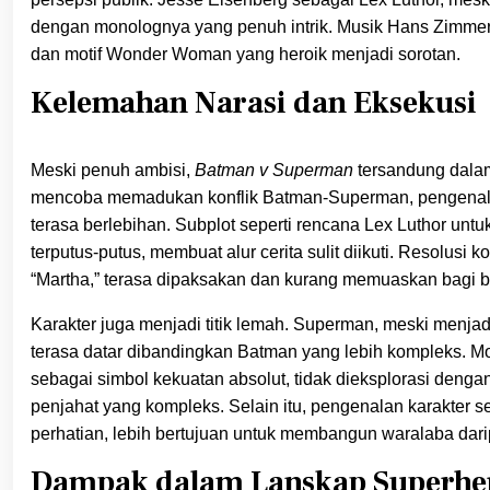
dengan monolognya yang penuh intrik. Musik Hans Zimme
dan motif Wonder Woman yang heroik menjadi sorotan.
Kelemahan Narasi dan Eksekusi
Meski penuh ambisi,
Batman v Superman
tersandung dalam 
mencoba memadukan konflik Batman-Superman, pengenala
terasa berlebihan. Subplot seperti rencana Lex Luthor unt
terputus-putus, membuat alur cerita sulit diikuti. Resolus
“Martha,” terasa dipaksakan dan kurang memuaskan bagi 
Karakter juga menjadi titik lemah. Superman, meski menj
terasa datar dibandingkan Batman yang lebih kompleks. M
sebagai simbol kekuatan absolut, tidak dieksplorasi deng
penjahat yang kompleks. Selain itu, pengenalan karakter s
perhatian, lebih bertujuan untuk membangun waralaba dar
Dampak dalam Lanskap Superher