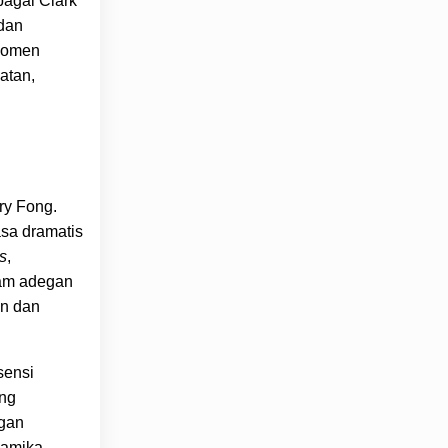
bagai Clark
dan
 momen
atan,
ry Fong.
asa dramatis
s
,
lam adegan
an dan
sensi
ang
ngan
namika