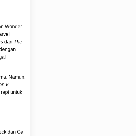
an Wonder
arvel
ns
dan
The
, dengan
gal
tama. Namun,
an v
rapi untuk
eck dan Gal