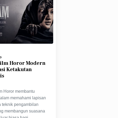
D
Film Horor Modern
asi Ketakutan
is
lm Horor membantu
dalam memahami lapisan
ta teknik pengambilan
ng membangun suasana
uar biasa bagi