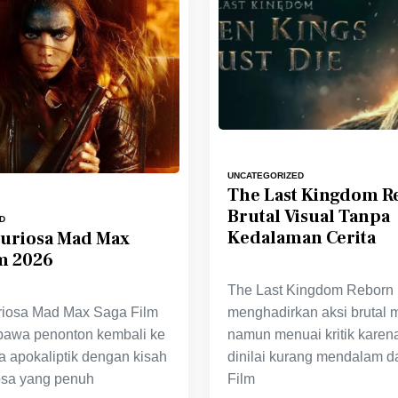
UNCATEGORIZED
The Last Kingdom R
Brutal Visual Tanpa
D
Kedalaman Cerita
Furiosa Mad Max
m 2026
The Last Kingdom Reborn
menghadirkan aksi brutal
riosa Mad Max Saga Film
namun menuai kritik karena 
awa penonton kembali ke
dinilai kurang mendalam da
a apokaliptik dengan kisah
Film
iosa yang penuh