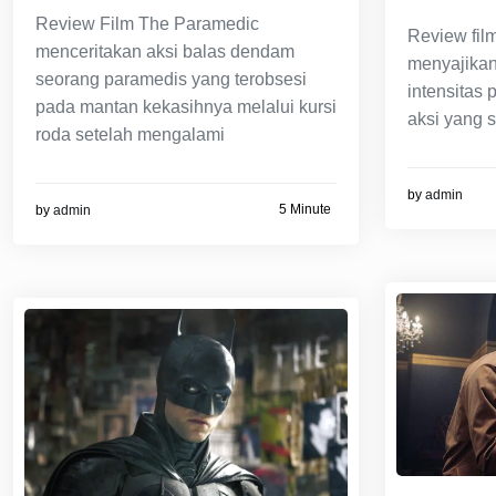
Review Film The Paramedic
Review fil
menceritakan aksi balas dendam
menyajikan
seorang paramedis yang terobsesi
intensitas 
pada mantan kekasihnya melalui kursi
aksi yang s
roda setelah mengalami
by
admin
5 Minute
by
admin