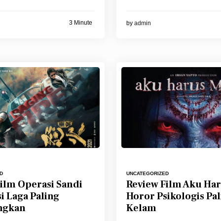
3 Minute
by
admin
UNCATEGORIZED
D
Review Film Aku Har
ilm Operasi Sandi
Horor Psikologis Pa
i Laga Paling
Kelam
ngkan