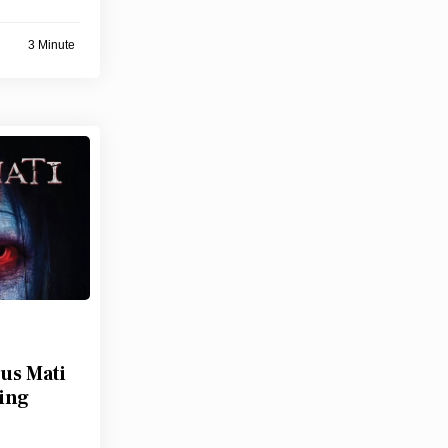
3 Minute
us Mati
ling