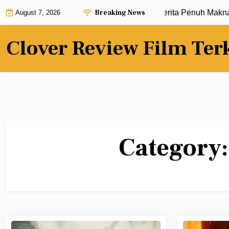
Skip
Breaking News
Review Film Terbaru dengan Alur Cerita Penuh Makna |
Kr
August 7, 2026
to
content
Clover Review Film Ter
Category