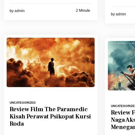
2 Minute
by
admin
by
admin
UNCATEGORIZED
UNCATEGORIZE
Review Film The Paramedic
Review F
Kisah Perawat Psikopat Kursi
Naga Aks
Roda
Menega