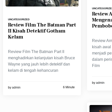
UNCATEGORIZE
Review A
Mengenal
UNCATEGORIZED
Review Film The Batman Part
Pembob
II Kisah Detektif Gotham
Kelam
Review Arm
kisah awal
Review Film The Batman Part II
menjadi pe
menghadirkan kelanjutan kisah Bruce
dalam peri
Wayne yang jauh lebih detektif dan
Film
kelam di tengah kehancuran
by
admin
6 Minute
by
admin