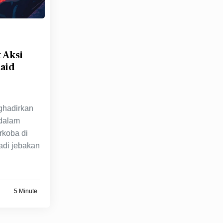
 Aksi
aid
ghadirkan
 dalam
rkoba di
adi jebakan
5 Minute