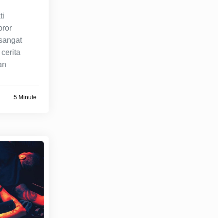
ti
ror
 sangat
cerita
an
5 Minute