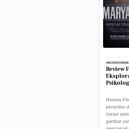
UNCATEGORIZE
Review 
Eksplor
Psikolog
Review Fi
penonton 
narasi ser
gambar ya
mencekam l