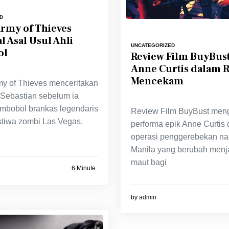
D
rmy of Thieves
 Asal Usul Ahli
UNCATEGORIZED
ol
Review Film BuyBust
Anne Curtis dalam R
Mencekam
y of Thieves menceritakan
 Sebastian sebelum ia
mbobol brankas legendaris
Review Film BuyBust men
stiwa zombi Las Vegas.
performa epik Anne Curtis
operasi penggerebekan na
Manila yang berubah menj
maut bagi
6 Minute
by
admin