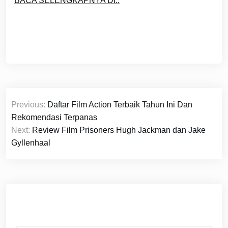
BACA SELENGKAPNYA DI..
Post
Previous:
Daftar Film Action Terbaik Tahun Ini Dan
navigation
Rekomendasi Terpanas
Next:
Review Film Prisoners Hugh Jackman dan Jake
Gyllenhaal