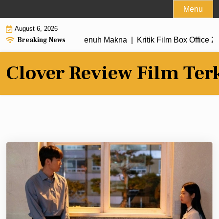
Skip
Menu
to
August 6, 2026
content
Breaking News
dengan Alur Cerita Penuh Makna |
Kritik Film Box Office 2026
Clover Review Film Ter