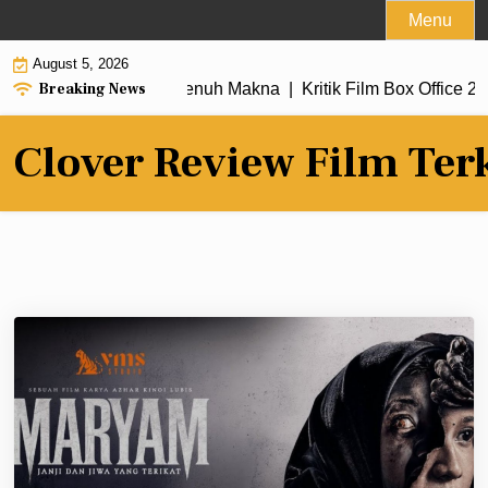
Skip
Menu
to
August 5, 2026
content
Breaking News
dengan Alur Cerita Penuh Makna |
Kritik Film Box Office 2026
Clover Review Film Ter