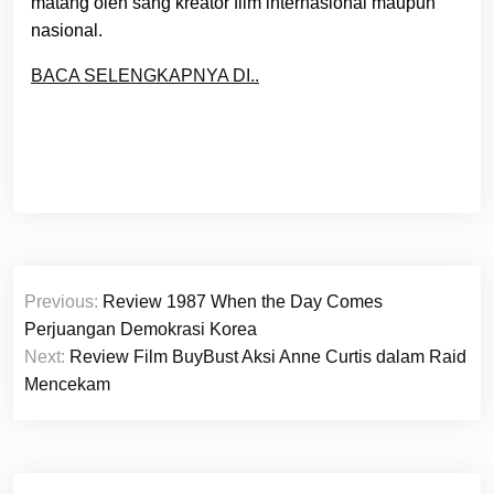
matang oleh sang kreator film internasional maupun
nasional.
BACA SELENGKAPNYA DI..
Post
Previous:
Review 1987 When the Day Comes
navigation
Perjuangan Demokrasi Korea
Next:
Review Film BuyBust Aksi Anne Curtis dalam Raid
Mencekam