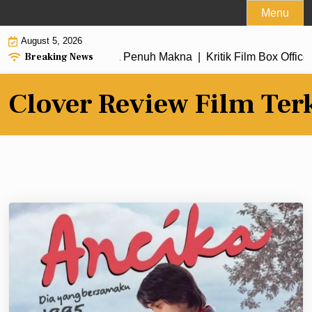
Skip
Menu
to
August 5, 2026
content
Breaking News
ru dengan Alur Cerita Penuh Makna |
Kritik Film Box Office 2
Clover Review Film Ter