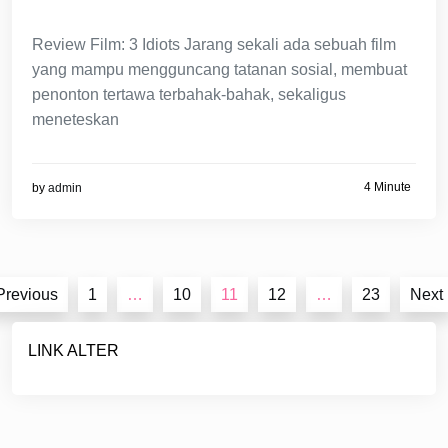
Review Film: 3 Idiots Jarang sekali ada sebuah film
yang mampu mengguncang tatanan sosial, membuat
penonton tertawa terbahak-bahak, sekaligus
meneteskan
4 Minute
by
admin
Posts
Previous
1
…
10
11
12
…
23
Next
pagination
LINK ALTER