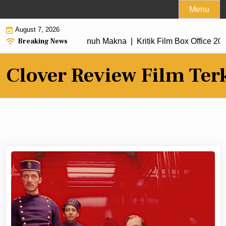
Skip
Menu
to
August 7, 2026
content
Breaking News
 Alur Cerita Penuh Makna |
Kritik Film Box Office 2026 Ramai
Clover Review Film Ter