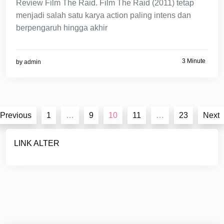
Review Film The Raid. Film The Raid (2011) tetap
menjadi salah satu karya action paling intens dan
berpengaruh hingga akhir
3 Minute
by
admin
Posts
Previous
1
…
9
10
11
…
23
Next
pagination
LINK ALTER