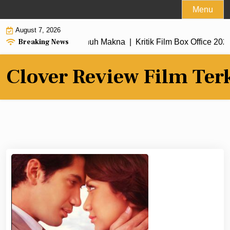
Skip
Menu
to
August 7, 2026
content
Breaking News
Alur Cerita Penuh Makna |
Kritik Film Box Office 2026 Ramai 
Clover Review Film Ter