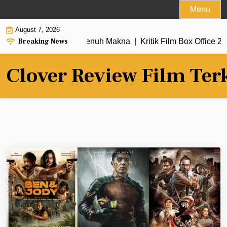
Skip
Menu
to
August 7, 2026
content
Breaking News
dengan Alur Cerita Penuh Makna |
Kritik Film Box Office 2026
Clover Review Film Ter